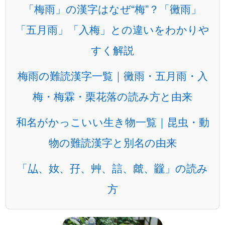
「梅雨」の漢字はなぜ“梅”？「黴雨」
「五月雨」「入梅」との違いをわかりや
すく解説
梅雨の難読漢字一覧｜黴雨・五月雨・入
梅・梅霖・栗花落の読み方と由来
和名がかっこいい生き物一覧｜昆虫・動
物の難読漢字と別名の由来
「厸、奻、孖、艸、誩、虤、龖」の読み
方