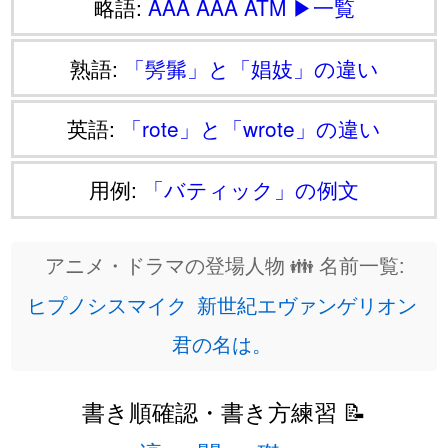
略語:
AAA
AAA
ATM
▶一覧
熟語:
「髣髴」と「娼妓」の違い
英語:
「rote」と「wrote」の違い
用例:
「バティック」の例文
アニメ・ドラマの登場人物 👪 名前一覧:
ヒプノシスマイク
新世紀エヴァンゲリオン
君の名は。
書き順確認・書き方練習 📝