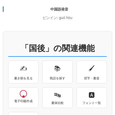
中国語発音
ピンイン: guó hòu
「国後」の関連機能
✍
📚
🖌
書き順を見る
熟語を探す
習字・書道
🔤
🅰
電子印鑑作成
書体比較
フォント一覧