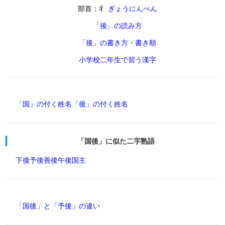
部首：彳
ぎょうにんべん
「後」の読み方
「後」の書き方・書き順
小学校二年生で習う漢字
「国」の付く姓名
「後」の付く姓名
「国後」に似た二字熟語
下後
予後
善後
午後
国主
「国後」と「予後」の違い