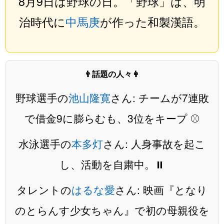
8月9日は野球の日。「野球」は、明
治時代に
中馬庚
が作った和製漢語。
👨話題の人々👩
野球選手の
池山隆寛
さん: チームが7連敗
で借金9に膨らむも、3位をキープ ⚾️
水泳選手の
本多灯
さん: 人身事故を起こ
し、活動を自粛中。⏸️
タレントの
はるな愛
さん: 映画『となり
のとらんす少女ちゃん』で初の母親役を