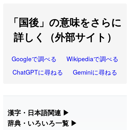
2026-08-06
「
翌朝
」のイメージを追加しました
User feedback
2026-08-06
「
先行
」のイメージを追加しました
User feedback
「国後」の意味をさらに
2026-08-06
「
語弊
」のイメージを追加しました
User feedback
詳しく（外部サイト）
2026-08-06
「
研究熱心
」のイメージを追加しました
User feedback
2026-08-06
「
禰
」のイメージを追加しました
User feedback
Googleで調べる
Wikipediaで調べる
2026-08-06
「
同位
」のイメージを追加しました
User feedback
ChatGPTに尋ねる
Geminiに尋ねる
2026-08-05
「
蘇連
」を追加しました
User feedback
2026-07-30
「
康哲
」の読み方を追加しました
User feedback
2026-07-24
「
邪鬼
」のイメージを追加しました
User feedback
漢字・日本語関連
▶
漢字の読み方検索、手書き入力、書き順
辞典・いろいろ一覧
▶
2026-07-24
「
二匹
」のイメージを追加しました
User feedback