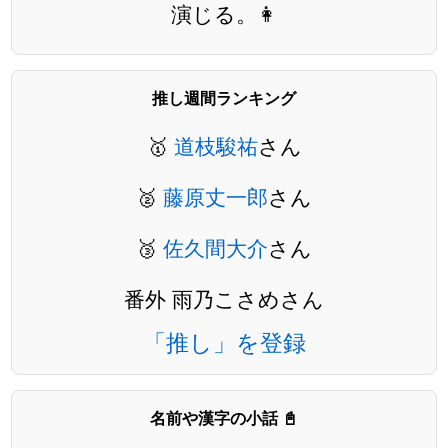
演じる。👩
推し週間ランキング
🥇
道枝駿祐
さん
🥈
藤原丈一郎
さん
🥉
佐久間大介
さん
番外 雨乃こさめさん
「推し」を登録
名前や漢字の小話 📓