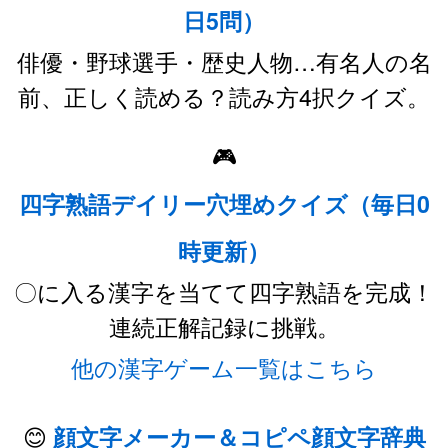
日5問）
俳優・野球選手・歴史人物…有名人の名
前、正しく読める？読み方4択クイズ。
🎮
四字熟語デイリー穴埋めクイズ（毎日0
時更新）
〇に入る漢字を当てて四字熟語を完成！
連続正解記録に挑戦。
他の漢字ゲーム一覧はこちら
😊
顔文字メーカー＆コピペ顔文字辞典