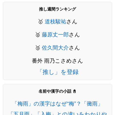
推し週間ランキング
🥇
道枝駿祐
さん
🥈
藤原丈一郎
さん
🥉
佐久間大介
さん
番外 雨乃こさめさん
「推し」を登録
名前や漢字の小話 📓
「梅雨」の漢字はなぜ“梅”？「黴雨」
「五月雨」「入梅」との違いをわかりや