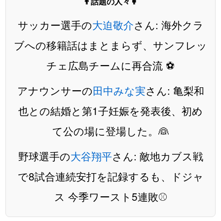
👨話題の人々👩
サッカー選手の
大迫敬介
さん: 海外クラ
ブへの移籍話はまとまらず、サンフレッ
チェ広島チームに再合流 ⚽️
アナウンサーの
田中みな実
さん: 亀梨和
也との結婚と第1子妊娠を発表後、初め
て公の場に登場した。👰
野球選手の
大谷翔平
さん: 敵地カブス戦
で8試合連続安打を記録するも、ドジャ
ス 今季ワースト5連敗⚾️