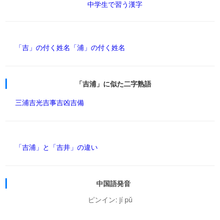
中学生で習う漢字
「吉」の付く姓名
「浦」の付く姓名
「吉浦」に似た二字熟語
三浦
吉光
吉事
吉凶
吉備
「吉浦」と「吉井」の違い
中国語発音
ピンイン: jí pǔ