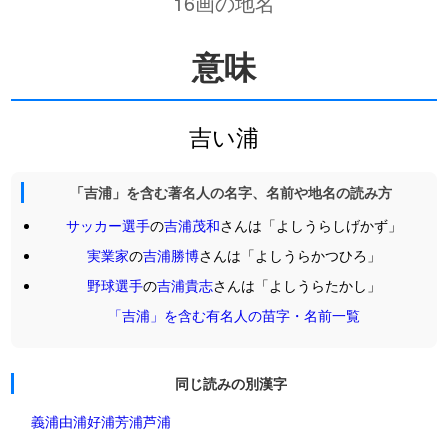
16画の地名
意味
吉い浦
「吉浦」を含む著名人の名字、名前や地名の読み方
サッカー選手
の
吉浦茂和
さんは「よしうらしげかず」
実業家
の
吉浦勝博
さんは「よしうらかつひろ」
野球選手
の
吉浦貴志
さんは「よしうらたかし」
「吉浦」を含む有名人の苗字・名前一覧
同じ読みの別漢字
義浦
由浦
好浦
芳浦
芦浦