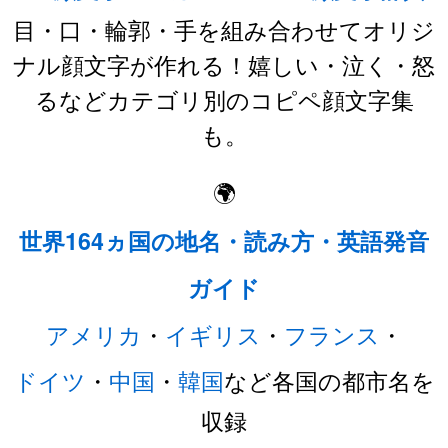
目・口・輪郭・手を組み合わせてオリジ
ナル顔文字が作れる！嬉しい・泣く・怒
るなどカテゴリ別のコピペ顔文字集
も。
🌍
世界164ヵ国の地名・読み方・英語発音
ガイド
アメリカ
・
イギリス
・
フランス
・
ドイツ
・
中国
・
韓国
など各国の都市名を
収録