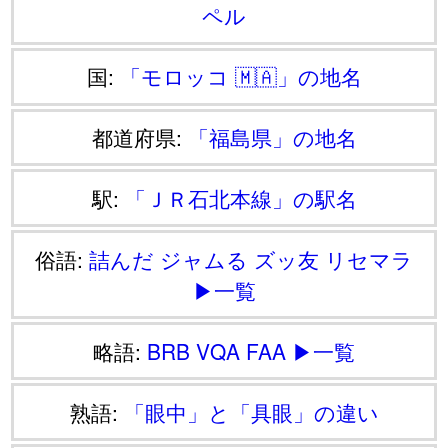
ペル
国:
「モロッコ 🇲🇦」の地名
都道府県:
「福島県」の地名
駅:
「ＪＲ石北本線」の駅名
俗語:
詰んだ
ジャムる
ズッ友
リセマラ
▶一覧
略語:
BRB
VQA
FAA
▶一覧
熟語:
「眼中」と「具眼」の違い