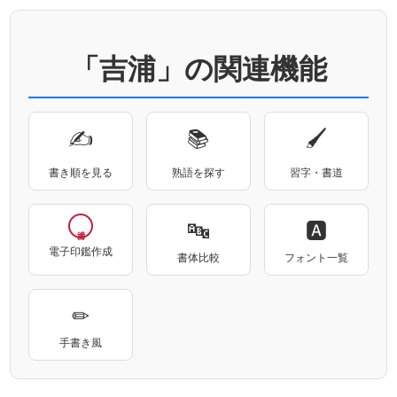
「吉浦」の関連機能
✍
📚
🖌
書き順を見る
熟語を探す
習字・書道
🔤
🅰
電子印鑑作成
書体比較
フォント一覧
✏
手書き風