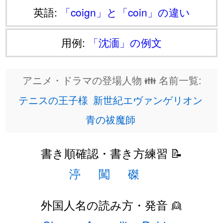
英語:
「coign」と「coin」の違い
用例:
「沈湎」の例文
アニメ・ドラマの登場人物 👪 名前一覧:
テニスの王子様
新世紀エヴァンゲリオン
青の祓魔師
書き順確認・書き方練習 📝
渟
闖
磔
外国人名の読み方・発音 👱