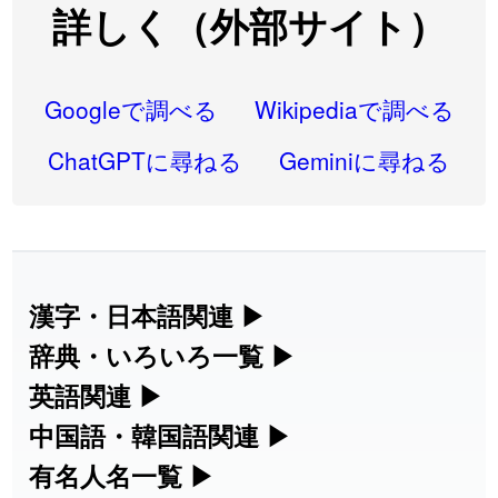
2026-08-06
詳しく（外部サイト）
2026-08-05
「
蘇連
」を追加しました
User feedback
2026-07-30
「
康哲
」の読み方を追加しました
User feedback
Googleで調べる
Wikipediaで調べる
2026-07-24
「
邪鬼
」のイメージを追加しました
User feedback
ChatGPTに尋ねる
Geminiに尋ねる
2026-07-24
「
二匹
」のイメージを追加しました
User feedback
2026-07-24
「
貮
」のイメージを追加しました
User feedback
2026-07-24
「
誤算
」のイメージを追加しました
User feedback
漢字・日本語関連
▶
漢字の読み方検索、手書き入力、書き順
辞典・いろいろ一覧
▶
2026-07-24
「
堅牢
」のイメージを追加しました
User feedback
練習など、日本語学習に役立つツールを
部首・画数別の漢字一覧、熟語辞典、地
英語関連
▶
2026-07-24
「
睦
」のイメージを追加しました
User feedback
集めています。
名・駅名検索など、各種リファレンスツ
カタカナ語・略語の意味検索、発音記
中国語・韓国語関連
▶
2026-07-24
「
利他
」のイメージを追加しました
User feedback
ールです。
号、リスニング練習など英語学習ツール
中国語のピンイン変換、韓国語の手書き
有名人名一覧
▶
人名漢字辞典 - 読み方検索