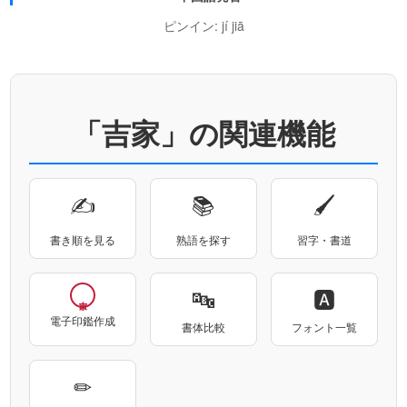
ピンイン: jí jiā
「吉家」の関連機能
✍
📚
🖌
書き順を見る
熟語を探す
習字・書道
🔤
🅰
電子印鑑作成
書体比較
フォント一覧
✏