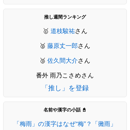
推し週間ランキング
🥇
道枝駿祐
さん
🥈
藤原丈一郎
さん
🥉
佐久間大介
さん
番外 雨乃こさめさん
「推し」を登録
名前や漢字の小話 📓
「梅雨」の漢字はなぜ“梅”？「黴雨」