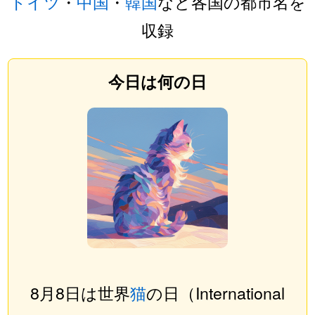
ドイツ
・
中国
・
韓国
など各国の都市名を
収録
今日は何の日
8月8日は世界
猫
の日（International