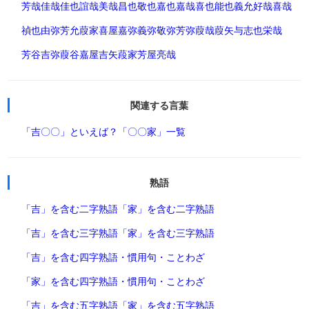
芳哉
佳哉
佳也
誼哉
美哉
昌也
敬也
嘉也
嘉哉
喜也
能也
義允
好哉
喜哉
禎也
由弥
芳允
葭家
喜屋
嘉弥
義弥
敬弥
芳弥
葭哉
葭矢
与志也
栄哉
芳谷
吉弥
葭谷
嘉屋
吉矢
葮家
芳屋
亮哉
関連する言葉
「吉〇〇」といえば？
「〇〇家」一覧
熟語
「吉」を含む二字熟語
「家」を含む二字熟語
「吉」を含む三字熟語
「家」を含む三字熟語
「吉」を含む四字熟語・慣用句・ことわざ
「家」を含む四字熟語・慣用句・ことわざ
「吉」を含む五字熟語
「家」を含む五字熟語