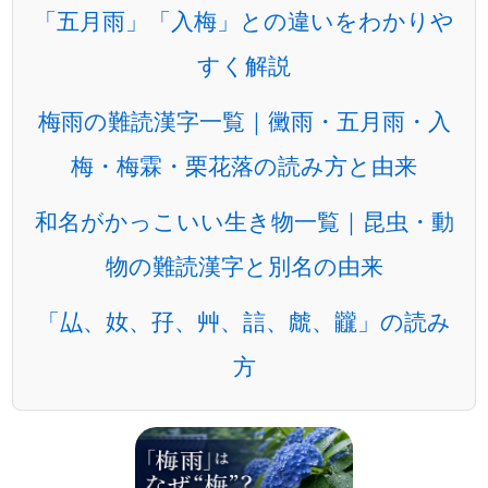
「五月雨」「入梅」との違いをわかりや
すく解説
梅雨の難読漢字一覧｜黴雨・五月雨・入
梅・梅霖・栗花落の読み方と由来
和名がかっこいい生き物一覧｜昆虫・動
物の難読漢字と別名の由来
「厸、奻、孖、艸、誩、虤、龖」の読み
方