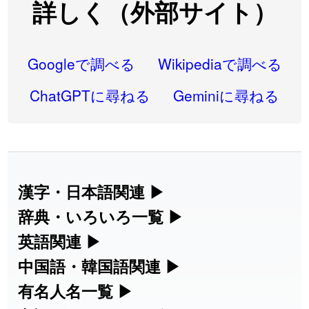
詳しく（外部サイト）
2026-08-06
「
研究熱心
」のイメージを追加しました
User feedback
2026-08-06
「
禰
」のイメージを追加しました
User feedback
Googleで調べる
Wikipediaで調べる
2026-08-06
「
同位
」のイメージを追加しました
User feedback
ChatGPTに尋ねる
Geminiに尋ねる
2026-08-05
「
蘇連
」を追加しました
User feedback
2026-07-30
「
康哲
」の読み方を追加しました
User feedback
2026-07-24
「
邪鬼
」のイメージを追加しました
User feedback
漢字・日本語関連
▶
漢字の読み方検索、手書き入力、書き順
辞典・いろいろ一覧
▶
2026-07-24
「
二匹
」のイメージを追加しました
User feedback
練習など、日本語学習に役立つツールを
部首・画数別の漢字一覧、熟語辞典、地
英語関連
▶
2026-07-24
「
貮
」のイメージを追加しました
User feedback
集めています。
名・駅名検索など、各種リファレンスツ
カタカナ語・略語の意味検索、発音記
中国語・韓国語関連
▶
2026-07-24
「
誤算
」のイメージを追加しました
User feedback
ールです。
号、リスニング練習など英語学習ツール
中国語のピンイン変換、韓国語の手書き
有名人名一覧
▶
人名漢字辞典 - 読み方検索
です。
2026-07-24
「
堅牢
」のイメージを追加しました
User feedback