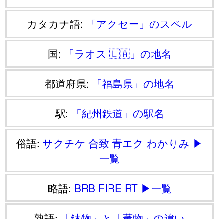
カタカナ語:
「アクセー」のスペル
国:
「ラオス 🇱🇦」の地名
都道府県:
「福島県」の地名
駅:
「紀州鉄道」の駅名
俗語:
サクチケ
合致
青エク
わかりみ
▶
一覧
略語:
BRB
FIRE
RT
▶一覧
熟語:
「鉢物」と「薫物」の違い