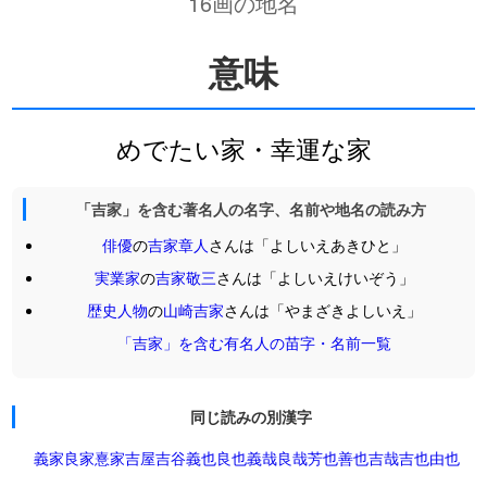
16画の地名
意味
めでたい家・幸運な家
「吉家」を含む著名人の名字、名前や地名の読み方
俳優
の
吉家章人
さんは「よしいえあきひと」
実業家
の
吉家敬三
さんは「よしいえけいぞう」
歴史人物
の
山崎吉家
さんは「やまざきよしいえ」
「吉家」を含む有名人の苗字・名前一覧
同じ読みの別漢字
義家
良家
憙家
吉屋
吉谷
義也
良也
義哉
良哉
芳也
善也
吉哉
吉也
由也