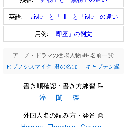
英語:
「aisle」と「I'll」と「isle」の違い
用例:
「即座」の例文
アニメ・ドラマの登場人物 👪 名前一覧:
ヒプノシスマイク
君の名は。
キャプテン翼
書き順確認・書き方練習 📝
渟
闖
磔
外国人名の読み方・発音 👱
Hawley
Thorstein
Christy