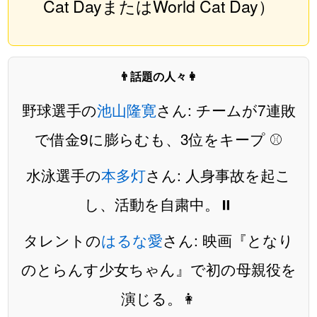
Cat DayまたはWorld Cat Day）
👨話題の人々👩
野球選手の
池山隆寛
さん: チームが7連敗
で借金9に膨らむも、3位をキープ ⚾️
水泳選手の
本多灯
さん: 人身事故を起こ
し、活動を自粛中。⏸️
タレントの
はるな愛
さん: 映画『となり
のとらんす少女ちゃん』で初の母親役を
演じる。👩