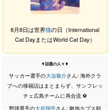
8月8日は世界
猫
の日（International
Cat DayまたはWorld Cat Day）
👨話題の人々👩
サッカー選手の
大迫敬介
さん: 海外クラ
ブへの移籍話はまとまらず、サンフレッ
チェ広島チームに再合流 ⚽️
野球選手の
大谷翔平
さん: 敵地カブス戦