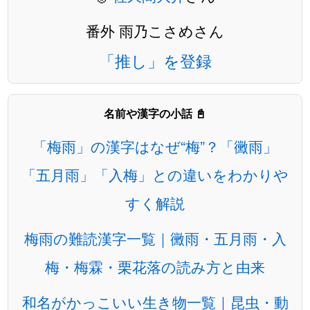
番外 雨乃こさめさん
「推し」を登録
名前や漢字の小話 📓
「梅雨」の漢字はなぜ“梅”？「黴雨」
「五月雨」「入梅」との違いをわかりや
すく解説
梅雨の難読漢字一覧｜黴雨・五月雨・入
梅・梅霖・栗花落の読み方と由来
和名がかっこいい生き物一覧｜昆虫・動