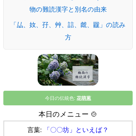
物の難読漢字と別名の由来
「厸、奻、孖、艸、誩、虤、龖」の読み
方
今日の伝統色:
花萌葱
本日のメニュー 🍲
言葉:
「〇〇坊」といえば？