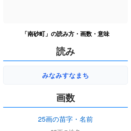
「南砂町」の読み方・画数・意味
読み
みなみすなまち
画数
25画の苗字・名前