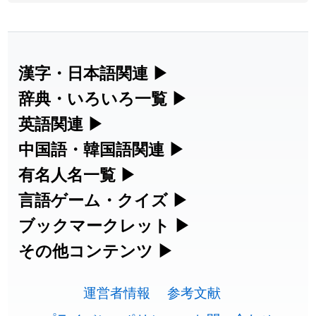
2026-07-30
「
康哲
」の読み方を追加しました
User feedback
2026-07-24
「
邪鬼
」のイメージを追加しました
User feedback
漢字・日本語関連
▶
漢字の読み方検索、手書き入力、書き順
辞典・いろいろ一覧
▶
2026-07-24
「
二匹
」のイメージを追加しました
User feedback
練習など、日本語学習に役立つツールを
部首・画数別の漢字一覧、熟語辞典、地
英語関連
▶
2026-07-24
「
貮
」のイメージを追加しました
User feedback
集めています。
名・駅名検索など、各種リファレンスツ
カタカナ語・略語の意味検索、発音記
中国語・韓国語関連
▶
2026-07-24
「
誤算
」のイメージを追加しました
User feedback
ールです。
号、リスニング練習など英語学習ツール
中国語のピンイン変換、韓国語の手書き
有名人名一覧
▶
人名漢字辞典 - 読み方検索
です。
入力など、アジア言語学習ツールです。
2026-07-24
「
堅牢
」のイメージを追加しました
User feedback
海外セレブやスポーツ選手の名前の読み
言語ゲーム・クイズ
▶
部首画数別漢字一覧
手書き漢字入力
方・発音を確認できます。
四字熟語パズルや漢字クイズなど、楽し
ブックマークレット
▶
2026-07-24
「
睦
」のイメージを追加しました
User feedback
カタカナ語の意味・発音・類語辞典
手書き中国語入力 変換ツール
常用漢字一覧
みながら学べるゲームです。
ブラウザに登録して、どのサイトからで
その他コンテンツ
▶
漢字の書き方・書き順 書き取り練習
海外有名人の苗字・名前一覧と発音
2026-07-24
「
利他
」のイメージを追加しました
User feedback
英語の発音記号一覧
ピンイン一覧表
も漢字や英語を検索できる便利ツールで
絵文字の意味、特殊記号の読み方など、
人名用漢字一覧
漢字ゲーム一覧
帳
🔊
2026-07-24
「
予約料
」のイメージを追加しました
User feedback
す。
運営者情報
参考文献
その他の便利ツールです。
英単語リスニングテスト
韓国語手書き入力