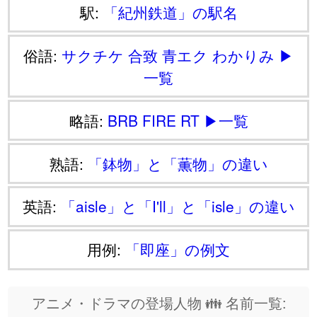
駅:
「紀州鉄道」の駅名
俗語:
サクチケ
合致
青エク
わかりみ
▶
一覧
略語:
BRB
FIRE
RT
▶一覧
熟語:
「鉢物」と「薫物」の違い
英語:
「aisle」と「I'll」と「isle」の違い
用例:
「即座」の例文
アニメ・ドラマの登場人物 👪 名前一覧: