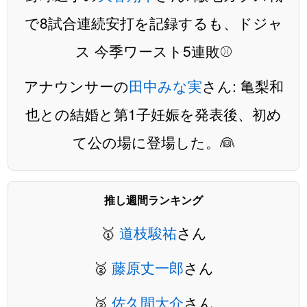
で8試合連続安打を記録するも、ドジャ
ス 今季ワースト5連敗⚾️
アナウンサーの
田中みな実
さん: 亀梨和
也との結婚と第1子妊娠を発表後、初め
て公の場に登場した。👰
推し週間ランキング
🥇
道枝駿祐
さん
🥈
藤原丈一郎
さん
🥉
佐久間大介
さん