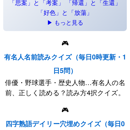
「思案」と「考案」
「帰還」と「生還」
「好色」と「放蕩」
▶ もっと見る
🎮
有名人名前読みクイズ（毎日0時更新・1
日5問）
俳優・野球選手・歴史人物…有名人の名
前、正しく読める？読み方4択クイズ。
🎮
四字熟語デイリー穴埋めクイズ（毎日0