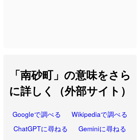
2026-08-06
「
截
」のイメージを追加しました
User feedback
2026-08-06
「
発売
」のイメージを追加しました
User feedback
2026-08-06
「
大筋
」のイメージを追加しました
User feedback
2026-08-06
「
翌朝
」のイメージを追加しました
User feedback
2026-08-06
「
先行
」のイメージを追加しました
User feedback
「南砂町」の意味をさら
2026-08-06
「
語弊
」のイメージを追加しました
User feedback
に詳しく（外部サイト）
2026-08-06
「
研究熱心
」のイメージを追加しました
User feedback
2026-08-06
「
禰
」のイメージを追加しました
User feedback
Googleで調べる
Wikipediaで調べる
2026-08-06
「
同位
」のイメージを追加しました
User feedback
ChatGPTに尋ねる
Geminiに尋ねる
2026-08-05
「
蘇連
」を追加しました
User feedback