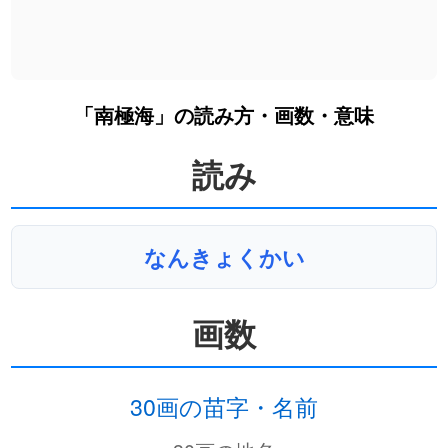
「南極海」の読み方・画数・意味
読み
なんきょくかい
画数
30画の苗字・名前