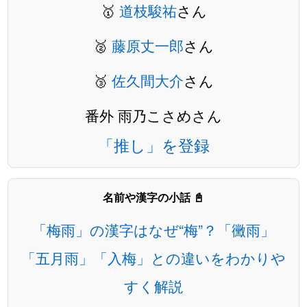
🥇
道枝駿祐
さん
🥈
藤原丈一郎
さん
🥉
佐久間大介
さん
番外 雨乃こさめさん
「推し」を登録
名前や漢字の小話 📓
「梅雨」の漢字はなぜ“梅”？「黴雨」
「五月雨」「入梅」との違いをわかりや
すく解説