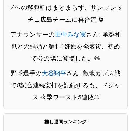
ブへの移籍話はまとまらず、サンフレッ
チェ広島チームに再合流 ⚽️
アナウンサーの
田中みな実
さん: 亀梨和
也との結婚と第1子妊娠を発表後、初め
て公の場に登場した。👰
野球選手の
大谷翔平
さん: 敵地カブス戦
で8試合連続安打を記録するも、ドジャ
ス 今季ワースト5連敗⚾️
推し週間ランキング