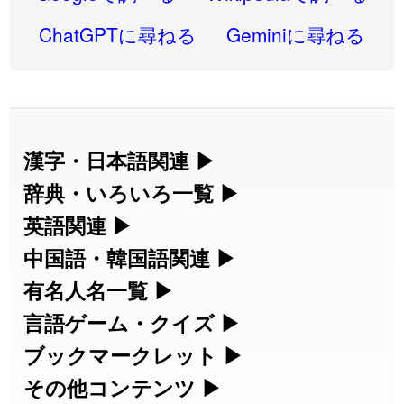
2026-07-24
「
邪鬼
」のイメージを追加しました
User feedback
ChatGPTに尋ねる
Geminiに尋ねる
2026-07-24
「
二匹
」のイメージを追加しました
User feedback
2026-07-24
「
貮
」のイメージを追加しました
User feedback
2026-07-24
「
誤算
」のイメージを追加しました
User feedback
漢字・日本語関連
▶
漢字の読み方検索、手書き入力、書き順
辞典・いろいろ一覧
▶
2026-07-24
「
堅牢
」のイメージを追加しました
User feedback
練習など、日本語学習に役立つツールを
部首・画数別の漢字一覧、熟語辞典、地
英語関連
▶
2026-07-24
「
睦
」のイメージを追加しました
User feedback
集めています。
名・駅名検索など、各種リファレンスツ
カタカナ語・略語の意味検索、発音記
中国語・韓国語関連
▶
2026-07-24
「
利他
」のイメージを追加しました
User feedback
ールです。
号、リスニング練習など英語学習ツール
中国語のピンイン変換、韓国語の手書き
有名人名一覧
▶
人名漢字辞典 - 読み方検索
です。
入力など、アジア言語学習ツールです。
2026-07-24
「
予約料
」のイメージを追加しました
User feedback
海外セレブやスポーツ選手の名前の読み
言語ゲーム・クイズ
▶
部首画数別漢字一覧
手書き漢字入力
方・発音を確認できます。
四字熟語パズルや漢字クイズなど、楽し
ブックマークレット
▶
2026-07-24
「
性
」のイメージを追加しました
User feedback
カタカナ語の意味・発音・類語辞典
手書き中国語入力 変換ツール
常用漢字一覧
みながら学べるゲームです。
ブラウザに登録して、どのサイトからで
その他コンテンツ
▶
漢字の書き方・書き順 書き取り練習
海外有名人の苗字・名前一覧と発音
2026-07-24
「
入念
」のイメージを追加しました
User feedback