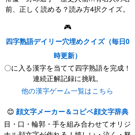
前、正しく読める？読み方4択クイズ。
🎮
四字熟語デイリー穴埋めクイズ（毎日0
時更新）
〇に入る漢字を当てて四字熟語を完成！
連続正解記録に挑戦。
他の漢字ゲーム一覧はこちら
😊
顔文字メーカー＆コピペ顔文字辞典
目・口・輪郭・手を組み合わせてオリジ
ナル顔文字が作れる！嬉しい・泣く・怒