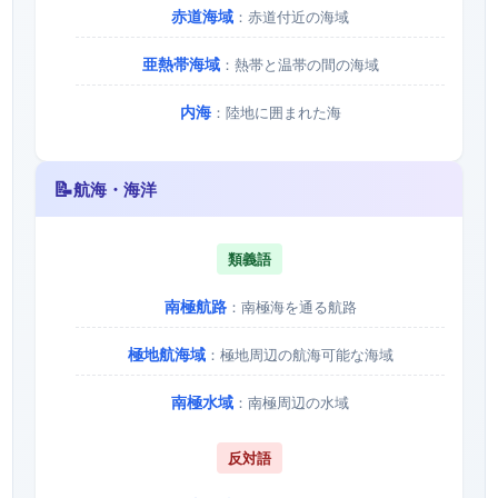
赤道海域
：赤道付近の海域
亜熱帯海域
：熱帯と温帯の間の海域
内海
：陸地に囲まれた海
📝
航海・海洋
類義語
南極航路
：南極海を通る航路
極地航海域
：極地周辺の航海可能な海域
南極水域
：南極周辺の水域
反対語