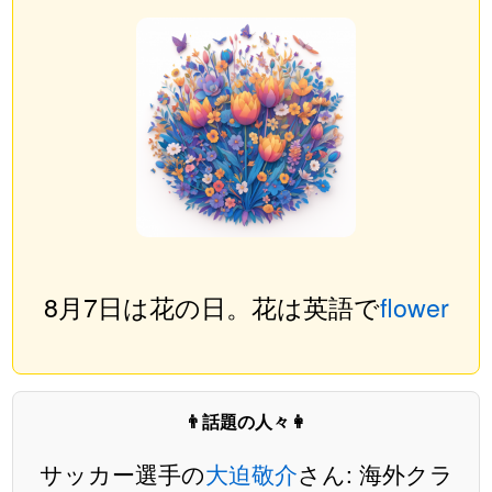
8月7日は花の日。花は英語で
flower
👨話題の人々👩
サッカー選手の
大迫敬介
さん: 海外クラ