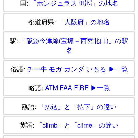
国:
「ホンジュラス 🇭🇳」の地名
都道府県:
「大阪府」の地名
駅:
「阪急今津線(宝塚－西宮北口)」の駅
名
俗語:
チー牛
モガ
ガンダ
いもる
▶一覧
略語:
ATM
FAA
FIRE
▶一覧
熟語:
「払込」と「払下」の違い
英語:
「climb」と「clime」の違い