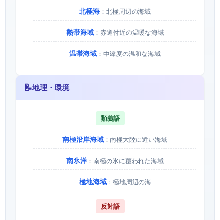
北極海
：北極周辺の海域
熱帯海域
：赤道付近の温暖な海域
温帯海域
：中緯度の温和な海域
📝
地理・環境
類義語
南極沿岸海域
：南極大陸に近い海域
南氷洋
：南極の氷に覆われた海域
極地海域
：極地周辺の海
反対語