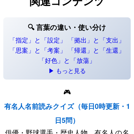
関連コンテンツ
🔍 言葉の違い・使い分け
「指定」と「設定」
「拠出」と「支出」
「思案」と「考案」
「帰還」と「生還」
「好色」と「放蕩」
▶ もっと見る
🎮
有名人名前読みクイズ（毎日0時更新・1
日5問）
俳優・野球選手・歴史人物…有名人の名