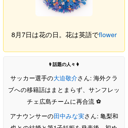
8月7日は花の日。花は英語で
flower
👨話題の人々👩
サッカー選手の
大迫敬介
さん: 海外クラ
ブへの移籍話はまとまらず、サンフレッ
チェ広島チームに再合流 ⚽️
アナウンサーの
田中みな実
さん: 亀梨和
也との結婚と第1子妊娠を発表後、初め