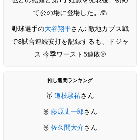
て公の場に登場した。👰
野球選手の
大谷翔平
さん: 敵地カブス戦
で8試合連続安打を記録するも、ドジャ
ス 今季ワースト5連敗⚾️
推し週間ランキング
🥇
道枝駿祐
さん
🥈
藤原丈一郎
さん
🥉
佐久間大介
さん