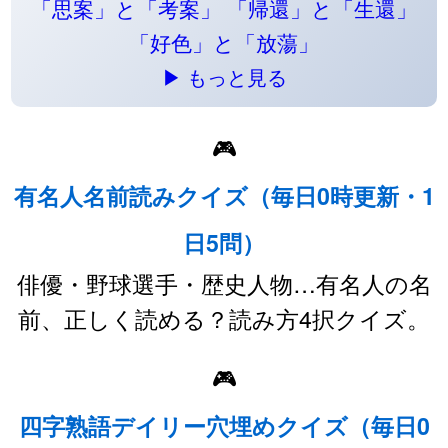
「思案」と「考案」
「帰還」と「生還」
「好色」と「放蕩」
▶ もっと見る
🎮
有名人名前読みクイズ（毎日0時更新・1
日5問）
俳優・野球選手・歴史人物…有名人の名
前、正しく読める？読み方4択クイズ。
🎮
四字熟語デイリー穴埋めクイズ（毎日0