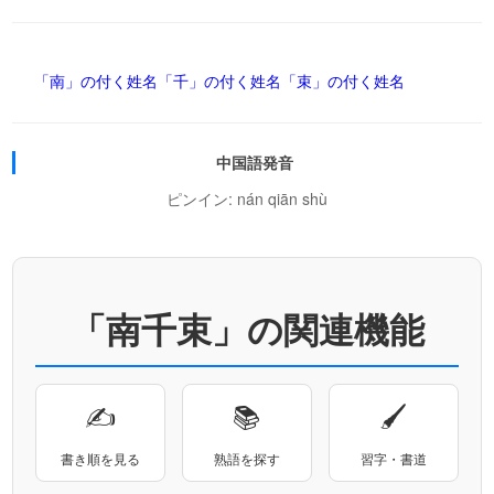
「南」の付く姓名
「千」の付く姓名
「束」の付く姓名
中国語発音
ピンイン: nán qiān shù
「南千束」の関連機能
✍
📚
🖌
書き順を見る
熟語を探す
習字・書道