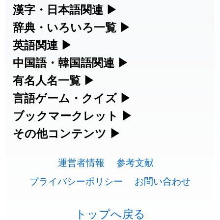
2026-07-24
「
誤算
」のイメージを追加しました
User feedback
漢字・日本語関連
▶
漢字の読み方検索、手書き入力、書き順
辞典・いろいろ一覧
▶
2026-07-24
「
堅牢
」のイメージを追加しました
User feedback
練習など、日本語学習に役立つツールを
部首・画数別の漢字一覧、熟語辞典、地
英語関連
▶
2026-07-24
「
睦
」のイメージを追加しました
User feedback
集めています。
名・駅名検索など、各種リファレンスツ
カタカナ語・略語の意味検索、発音記
中国語・韓国語関連
▶
2026-07-24
「
利他
」のイメージを追加しました
User feedback
ールです。
号、リスニング練習など英語学習ツール
中国語のピンイン変換、韓国語の手書き
有名人名一覧
▶
人名漢字辞典 - 読み方検索
です。
入力など、アジア言語学習ツールです。
2026-07-24
「
予約料
」のイメージを追加しました
User feedback
海外セレブやスポーツ選手の名前の読み
言語ゲーム・クイズ
▶
部首画数別漢字一覧
手書き漢字入力
方・発音を確認できます。
四字熟語パズルや漢字クイズなど、楽し
ブックマークレット
▶
2026-07-24
「
性
」のイメージを追加しました
User feedback
カタカナ語の意味・発音・類語辞典
手書き中国語入力 変換ツール
常用漢字一覧
みながら学べるゲームです。
ブラウザに登録して、どのサイトからで
その他コンテンツ
▶
漢字の書き方・書き順 書き取り練習
海外有名人の苗字・名前一覧と発音
2026-07-24
「
入念
」のイメージを追加しました
User feedback
英語の発音記号一覧
ピンイン一覧表
も漢字や英語を検索できる便利ツールで
絵文字の意味、特殊記号の読み方など、
人名用漢字一覧
漢字ゲーム一覧
帳
🔊
2026-07-24
「
欠場
」のイメージを追加しました
User feedback
す。
運営者情報
参考文献
その他の便利ツールです。
英単語リスニングテスト
韓国語手書き入力
画数別なまえ漢字一覧
有名人名前読みクイズ（毎日更新）
プライバシーポリシー
お問い合わせ
2026-07-24
「
実印
」のイメージを追加しました
User feedback
ひらがなの書き方・書き順
プレミアリーグ選手名一覧
漢字読み方検索ブックマークレット
絵文字の意味と使い方
イメージ化する英単語の覚え方
外国語翻訳ツール
2026-07-24
「
専従
」のイメージを追加しました
User feedback
名前イメージイラスト一覧
四字熟語デイリー穴埋めクイズ（毎日
カタカナの書き方・書き順
WEリーグ選手名一覧
トップへ戻る
英語・カタカナ語意味検索ブックマー
トレンドワード・イメージギャラリ