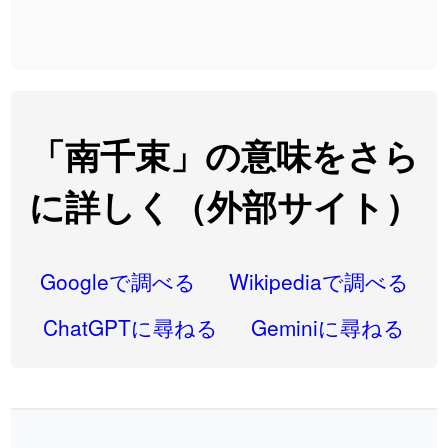
2026-08-06
「
先行
」のイメージを追加しました
User feedback
2026-08-06
「
語弊
」のイメージを追加しました
User feedback
2026-08-06
「
研究熱心
」のイメージを追加しました
User feedback
2026-08-06
「
禰
」のイメージを追加しました
User feedback
「南千束」の意味をさら
2026-08-06
「
同位
」のイメージを追加しました
User feedback
に詳しく（外部サイト）
2026-08-05
「
蘇連
」を追加しました
User feedback
2026-07-30
「
康哲
」の読み方を追加しました
User feedback
Googleで調べる
Wikipediaで調べる
2026-07-24
「
邪鬼
」のイメージを追加しました
User feedback
ChatGPTに尋ねる
Geminiに尋ねる
2026-07-24
「
二匹
」のイメージを追加しました
User feedback
2026-07-24
「
貮
」のイメージを追加しました
User feedback