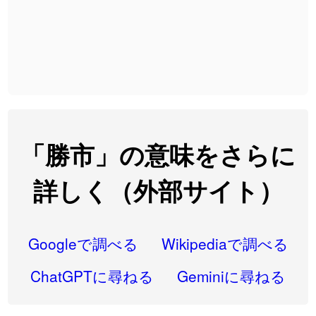
2026-08-06
「
截
」のイメージを追加しました
User feedback
2026-08-06
「
発売
」のイメージを追加しました
User feedback
2026-08-06
「
大筋
」のイメージを追加しました
User feedback
2026-08-06
「
翌朝
」のイメージを追加しました
User feedback
2026-08-06
「
先行
」のイメージを追加しました
User feedback
「勝市」の意味をさらに
2026-08-06
「
語弊
」のイメージを追加しました
User feedback
詳しく（外部サイト）
2026-08-06
「
研究熱心
」のイメージを追加しました
User feedback
2026-08-06
「
禰
」のイメージを追加しました
User feedback
Googleで調べる
Wikipediaで調べる
2026-08-06
「
同位
」のイメージを追加しました
User feedback
ChatGPTに尋ねる
Geminiに尋ねる
2026-08-05
「
蘇連
」を追加しました
User feedback