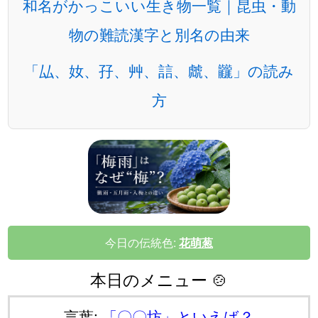
和名がかっこいい生き物一覧｜昆虫・動
物の難読漢字と別名の由来
「厸、奻、孖、艸、誩、虤、龖」の読み
方
今日の伝統色:
花萌葱
本日のメニュー 🍲
言葉:
「〇〇坊」といえば？