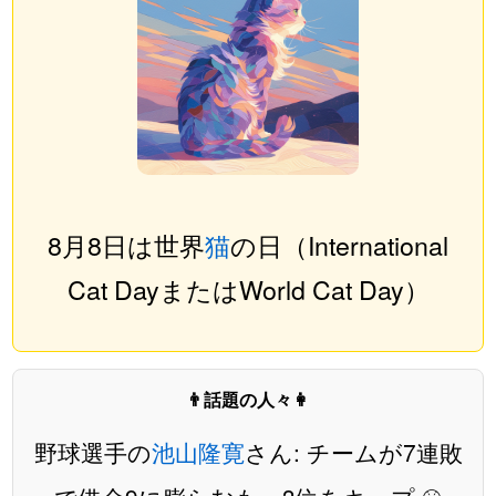
8月8日は世界
猫
の日（International
Cat DayまたはWorld Cat Day）
👨話題の人々👩
野球選手の
池山隆寛
さん: チームが7連敗