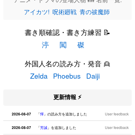
アイカツ!
呪術廻戦
青の祓魔師
書き順確認・書き方練習 📝
渟
闖
磔
外国人名の読み方・発音 👱
Zelda
Phoebus
Daiji
更新情報 ⚡
2026-08-07
「
憚
」の読み方を追加しました
User feedback
2026-08-07
「
芳誠
」を追加しました
User feedback