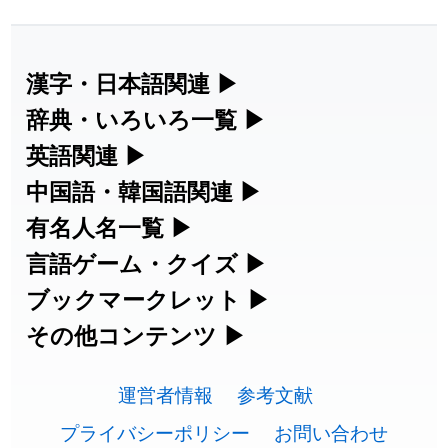
2026-07-30
「
康哲
」の読み方を追加しました
User feedback
2026-07-24
「
邪鬼
」のイメージを追加しました
User feedback
漢字・日本語関連
▶
漢字の読み方検索、手書き入力、書き順
辞典・いろいろ一覧
▶
2026-07-24
「
二匹
」のイメージを追加しました
User feedback
練習など、日本語学習に役立つツールを
部首・画数別の漢字一覧、熟語辞典、地
英語関連
▶
2026-07-24
「
貮
」のイメージを追加しました
User feedback
集めています。
名・駅名検索など、各種リファレンスツ
カタカナ語・略語の意味検索、発音記
中国語・韓国語関連
▶
2026-07-24
「
誤算
」のイメージを追加しました
User feedback
ールです。
号、リスニング練習など英語学習ツール
中国語のピンイン変換、韓国語の手書き
有名人名一覧
▶
人名漢字辞典 - 読み方検索
です。
入力など、アジア言語学習ツールです。
2026-07-24
「
堅牢
」のイメージを追加しました
User feedback
海外セレブやスポーツ選手の名前の読み
言語ゲーム・クイズ
▶
部首画数別漢字一覧
手書き漢字入力
方・発音を確認できます。
四字熟語パズルや漢字クイズなど、楽し
ブックマークレット
▶
2026-07-24
「
睦
」のイメージを追加しました
User feedback
カタカナ語の意味・発音・類語辞典
手書き中国語入力 変換ツール
常用漢字一覧
みながら学べるゲームです。
ブラウザに登録して、どのサイトからで
その他コンテンツ
▶
漢字の書き方・書き順 書き取り練習
海外有名人の苗字・名前一覧と発音
2026-07-24
「
利他
」のイメージを追加しました
User feedback
英語の発音記号一覧
ピンイン一覧表
も漢字や英語を検索できる便利ツールで
絵文字の意味、特殊記号の読み方など、
人名用漢字一覧
漢字ゲーム一覧
帳
🔊
2026-07-24
「
予約料
」のイメージを追加しました
User feedback
す。
運営者情報
参考文献
その他の便利ツールです。
英単語リスニングテスト
韓国語手書き入力
画数別なまえ漢字一覧
有名人名前読みクイズ（毎日更新）
プライバシーポリシー
お問い合わせ
2026-07-24
「
性
」のイメージを追加しました
User feedback
ひらがなの書き方・書き順
プレミアリーグ選手名一覧
漢字読み方検索ブックマークレット