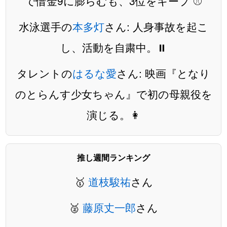
で借金9に膨らむも、3位をキープ ⚾️
水泳選手の
本多灯
さん: 人身事故を起こ
し、活動を自粛中。⏸️
タレントの
はるな愛
さん: 映画『となり
のとらんす少女ちゃん』で初の母親役を
演じる。👩
推し週間ランキング
🥇
道枝駿祐
さん
🥈
藤原丈一郎
さん