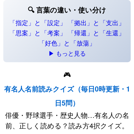
🔍 言葉の違い・使い分け
「指定」と「設定」
「拠出」と「支出」
「思案」と「考案」
「帰還」と「生還」
「好色」と「放蕩」
▶ もっと見る
🎮
有名人名前読みクイズ（毎日0時更新・1
日5問）
俳優・野球選手・歴史人物…有名人の名
前、正しく読める？読み方4択クイズ。