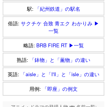
駅:
「紀州鉄道」の駅名
俗語:
サクチケ
合致
青エク
わかりみ
▶
一覧
略語:
BRB
FIRE
RT
▶一覧
熟語:
「鉢物」と「薫物」の違い
英語:
「aisle」と「I'll」と「isle」の違い
用例:
「即座」の例文
アニメ・ドラマの登場人物 👪 名前一覧: