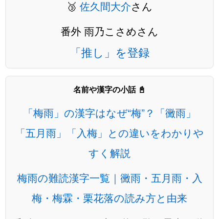
🥉
佐久間大介
さん
番外 雨乃こさめさん
「推し」を登録
名前や漢字の小話 📓
「梅雨」の漢字はなぜ“梅”？「黴雨」
「五月雨」「入梅」との違いをわかりや
すく解説
梅雨の難読漢字一覧｜黴雨・五月雨・入
梅・梅霖・栗花落の読み方と由来