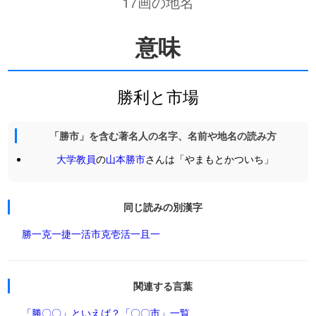
17画の地名
意味
勝利と市場
「勝市」を含む著名人の名字、名前や地名の読み方
大学教員
の
山本勝市
さんは「やまもとかついち」
同じ読みの別漢字
勝一
克一
捷一
活市
克壱
活一
且一
関連する言葉
「勝〇〇」といえば？
「〇〇市」一覧