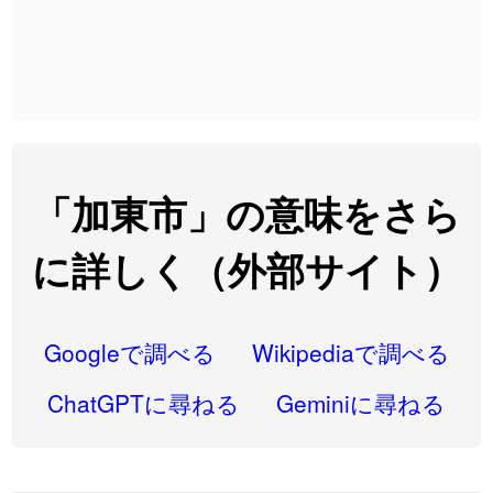
2026-08-06
「
先行
」のイメージを追加しました
User feedback
2026-08-06
「
語弊
」のイメージを追加しました
User feedback
2026-08-06
「
研究熱心
」のイメージを追加しました
User feedback
2026-08-06
「
禰
」のイメージを追加しました
User feedback
「加東市」の意味をさら
2026-08-06
「
同位
」のイメージを追加しました
User feedback
に詳しく（外部サイト）
2026-08-05
「
蘇連
」を追加しました
User feedback
2026-07-30
「
康哲
」の読み方を追加しました
User feedback
Googleで調べる
Wikipediaで調べる
2026-07-24
「
邪鬼
」のイメージを追加しました
User feedback
ChatGPTに尋ねる
Geminiに尋ねる
2026-07-24
「
二匹
」のイメージを追加しました
User feedback
2026-07-24
「
貮
」のイメージを追加しました
User feedback