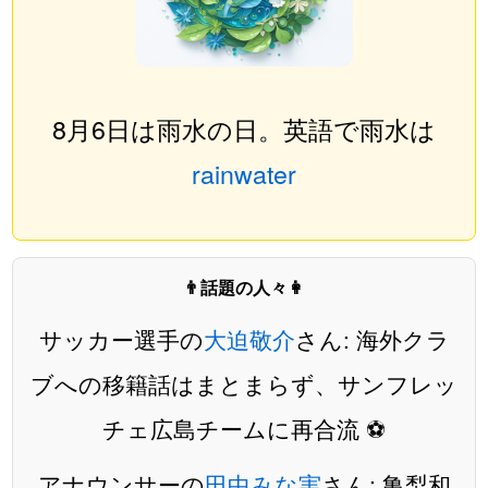
8月6日は雨水の日。英語で雨水は
rainwater
👨話題の人々👩
サッカー選手の
大迫敬介
さん: 海外クラ
ブへの移籍話はまとまらず、サンフレッ
チェ広島チームに再合流 ⚽️
アナウンサーの
田中みな実
さん: 亀梨和