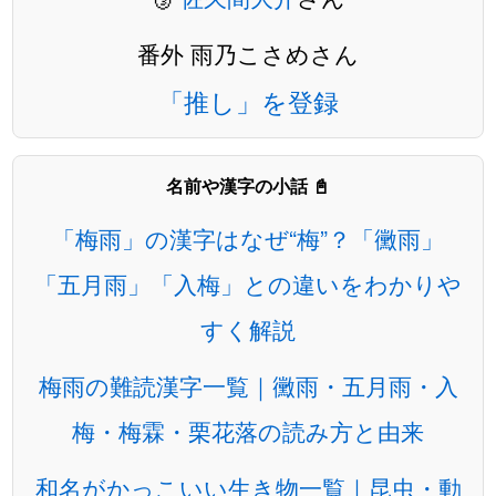
番外 雨乃こさめさん
「推し」を登録
名前や漢字の小話 📓
「梅雨」の漢字はなぜ“梅”？「黴雨」
「五月雨」「入梅」との違いをわかりや
すく解説
梅雨の難読漢字一覧｜黴雨・五月雨・入
梅・梅霖・栗花落の読み方と由来
和名がかっこいい生き物一覧｜昆虫・動