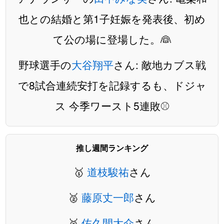
也との結婚と第1子妊娠を発表後、初め
て公の場に登場した。👰
野球選手の
大谷翔平
さん: 敵地カブス戦
で8試合連続安打を記録するも、ドジャ
ス 今季ワースト5連敗⚾️
推し週間ランキング
🥇
道枝駿祐
さん
🥈
藤原丈一郎
さん
🥉
佐久間大介
さん