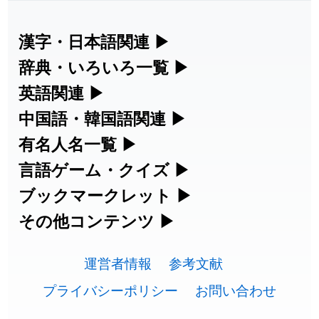
2026-07-24
「
誤算
」のイメージを追加しました
User feedback
漢字・日本語関連
▶
漢字の読み方検索、手書き入力、書き順
辞典・いろいろ一覧
▶
2026-07-24
「
堅牢
」のイメージを追加しました
User feedback
練習など、日本語学習に役立つツールを
部首・画数別の漢字一覧、熟語辞典、地
英語関連
▶
2026-07-24
「
睦
」のイメージを追加しました
User feedback
集めています。
名・駅名検索など、各種リファレンスツ
カタカナ語・略語の意味検索、発音記
中国語・韓国語関連
▶
2026-07-24
「
利他
」のイメージを追加しました
User feedback
ールです。
号、リスニング練習など英語学習ツール
中国語のピンイン変換、韓国語の手書き
有名人名一覧
▶
人名漢字辞典 - 読み方検索
です。
入力など、アジア言語学習ツールです。
2026-07-24
「
予約料
」のイメージを追加しました
User feedback
海外セレブやスポーツ選手の名前の読み
言語ゲーム・クイズ
▶
部首画数別漢字一覧
手書き漢字入力
方・発音を確認できます。
四字熟語パズルや漢字クイズなど、楽し
ブックマークレット
▶
2026-07-24
「
性
」のイメージを追加しました
User feedback
カタカナ語の意味・発音・類語辞典
手書き中国語入力 変換ツール
常用漢字一覧
みながら学べるゲームです。
ブラウザに登録して、どのサイトからで
その他コンテンツ
▶
漢字の書き方・書き順 書き取り練習
海外有名人の苗字・名前一覧と発音
2026-07-24
「
入念
」のイメージを追加しました
User feedback
英語の発音記号一覧
ピンイン一覧表
も漢字や英語を検索できる便利ツールで
絵文字の意味、特殊記号の読み方など、
人名用漢字一覧
漢字ゲーム一覧
帳
🔊
2026-07-24
「
欠場
」のイメージを追加しました
User feedback
す。
運営者情報
参考文献
その他の便利ツールです。
英単語リスニングテスト
韓国語手書き入力
画数別なまえ漢字一覧
有名人名前読みクイズ（毎日更新）
プライバシーポリシー
お問い合わせ
2026-07-24
「
実印
」のイメージを追加しました
User feedback
ひらがなの書き方・書き順
プレミアリーグ選手名一覧
漢字読み方検索ブックマークレット
絵文字の意味と使い方
イメージ化する英単語の覚え方