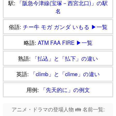
駅:
「阪急今津線(宝塚－西宮北口)」の駅
名
俗語:
チー牛
モガ
ガンダ
いもる
▶一覧
略語:
ATM
FAA
FIRE
▶一覧
熟語:
「払込」と「払下」の違い
英語:
「climb」と「clime」の違い
用例:
「先天的に」の例文
アニメ・ドラマの登場人物 👪 名前一覧: