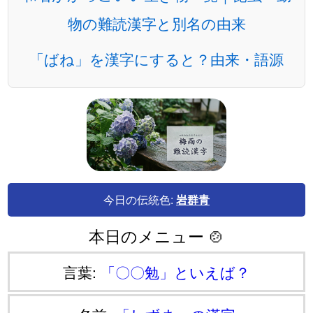
物の難読漢字と別名の由来
「ばね」を漢字にすると？由来・語源
今日の伝統色:
岩群青
本日のメニュー 🍲
言葉:
「〇〇勉」といえば？