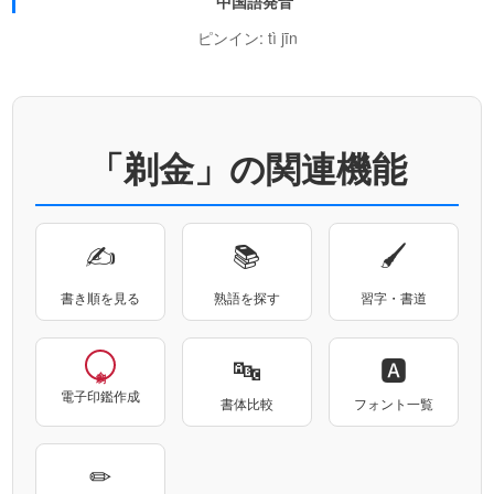
中国語発音
ピンイン: tì jīn
「剃金」の関連機能
✍
📚
🖌
書き順を見る
熟語を探す
習字・書道
🔤
🅰
電子印鑑作成
書体比較
フォント一覧
✏