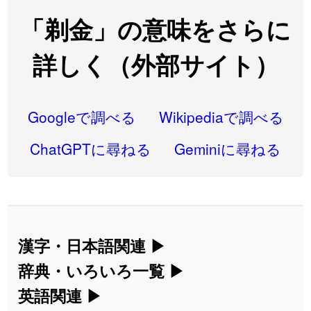
2026-08-06
「
先行
」のイメージを追加しました
User feedback
「剃金」の意味をさらに
2026-08-06
「
語弊
」のイメージを追加しました
User feedback
詳しく（外部サイト）
2026-08-06
「
研究熱心
」のイメージを追加しました
User feedback
2026-08-06
「
禰
」のイメージを追加しました
User feedback
Googleで調べる
Wikipediaで調べる
2026-08-06
「
同位
」のイメージを追加しました
User feedback
ChatGPTに尋ねる
Geminiに尋ねる
2026-08-05
「
蘇連
」を追加しました
User feedback
2026-07-30
「
康哲
」の読み方を追加しました
User feedback
2026-07-24
「
邪鬼
」のイメージを追加しました
User feedback
漢字・日本語関連
▶
漢字の読み方検索、手書き入力、書き順
辞典・いろいろ一覧
▶
2026-07-24
「
二匹
」のイメージを追加しました
User feedback
練習など、日本語学習に役立つツールを
部首・画数別の漢字一覧、熟語辞典、地
英語関連
▶
2026-07-24
「
貮
」のイメージを追加しました
User feedback