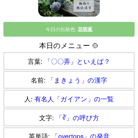
今日の伝統色:
花萌葱
本日のメニュー 🍲
言葉:
「〇〇弄」といえば？
名前:
「まきょう」の漢字
人:
有名人「ガイアン」の一覧
文字:
「∛」の呼び方
英単語:
「overtops」の発音