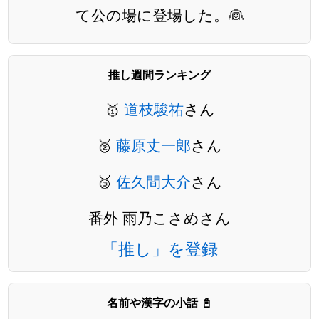
て公の場に登場した。👰
推し週間ランキング
🥇
道枝駿祐
さん
🥈
藤原丈一郎
さん
🥉
佐久間大介
さん
番外 雨乃こさめさん
「推し」を登録
名前や漢字の小話 📓