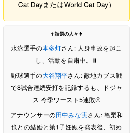
Cat DayまたはWorld Cat Day）
👨話題の人々👩
水泳選手の
本多灯
さん: 人身事故を起こ
し、活動を自粛中。⏸️
野球選手の
大谷翔平
さん: 敵地カブス戦
で8試合連続安打を記録するも、ドジャ
ス 今季ワースト5連敗⚾️
アナウンサーの
田中みな実
さん: 亀梨和
也との結婚と第1子妊娠を発表後、初め