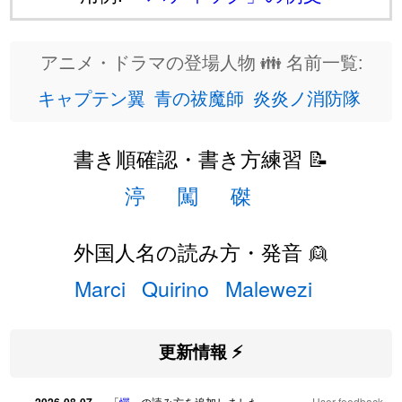
アニメ・ドラマの登場人物 👪 名前一覧:
キャプテン翼
青の祓魔師
炎炎ノ消防隊
書き順確認・書き方練習 📝
渟
闖
磔
外国人名の読み方・発音 👱
Marci
Quirino
Malewezi
更新情報 ⚡
「
憚
」の読み方を追加しました
User feedback