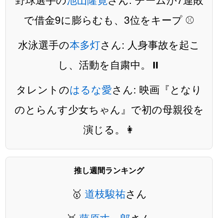
で借金9に膨らむも、3位をキープ ⚾️
水泳選手の
本多灯
さん: 人身事故を起こ
し、活動を自粛中。⏸️
タレントの
はるな愛
さん: 映画『となり
のとらんす少女ちゃん』で初の母親役を
演じる。👩
推し週間ランキング
🥇
道枝駿祐
さん