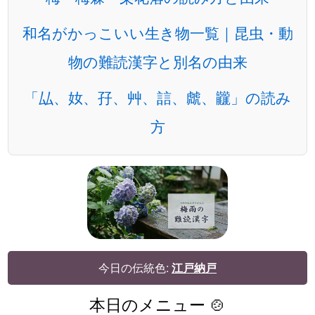
和名がかっこいい生き物一覧｜昆虫・動
物の難読漢字と別名の由来
「厸、奻、孖、艸、誩、虤、龖」の読み
方
今日の伝統色:
江戸納戸
本日のメニュー 🍲