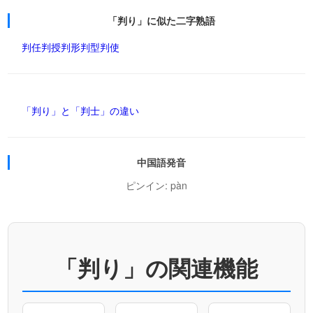
「判り」に似た二字熟語
判任
判授
判形
判型
判使
「判り」と「判士」の違い
中国語発音
ピンイン: pàn
「判り」の関連機能