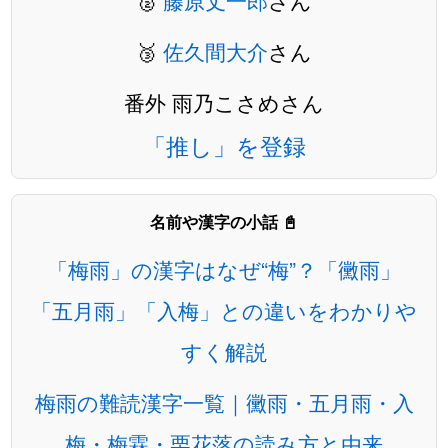
🥈
藤原丈一郎
さん
🥉
佐久間大介
さん
番外 雨乃こさめさん
「推し」を登録
名前や漢字の小話 📓
「梅雨」の漢字はなぜ“梅”？「黴雨」
「五月雨」「入梅」との違いをわかりや
すく解説
梅雨の難読漢字一覧｜黴雨・五月雨・入
梅・梅霖・栗花落の読み方と由来