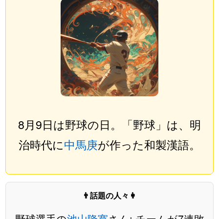
8月9日は野球の日。「野球」は、明
治時代に
中馬庚
が作った和製漢語。
👨話題の人々👩
野球選手の
池山隆寛
さん: チームが7連敗