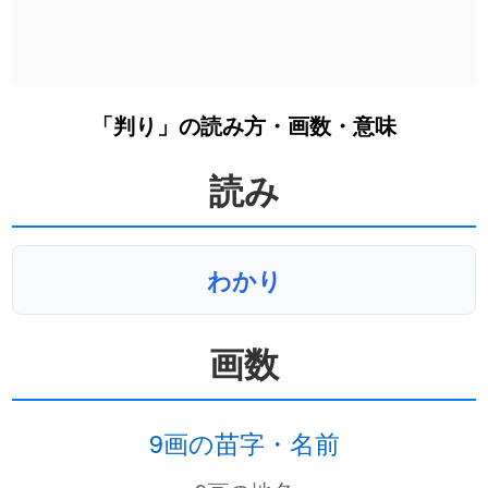
「判り」の読み方・画数・意味
読み
わかり
画数
9画の苗字・名前