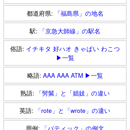
都道府県:
「福島県」の地名
駅:
「京急大師線」の駅名
俗語:
イチキタ
好ハオ
きゃぱい
わこつ
▶一覧
略語:
AAA
AAA
ATM
▶一覧
熟語:
「髣髴」と「娼妓」の違い
英語:
「rote」と「wrote」の違い
用例:
「バティック」の例文