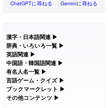
2026-08-06
「
同位
」のイメージを追加しました
User feedback
ChatGPTに尋ねる
Geminiに尋ねる
2026-08-05
「
蘇連
」を追加しました
User feedback
2026-07-30
「
康哲
」の読み方を追加しました
User feedback
2026-07-24
「
邪鬼
」のイメージを追加しました
User feedback
漢字・日本語関連
▶
漢字の読み方検索、手書き入力、書き順
辞典・いろいろ一覧
▶
2026-07-24
「
二匹
」のイメージを追加しました
User feedback
練習など、日本語学習に役立つツールを
部首・画数別の漢字一覧、熟語辞典、地
英語関連
▶
2026-07-24
「
貮
」のイメージを追加しました
User feedback
集めています。
名・駅名検索など、各種リファレンスツ
カタカナ語・略語の意味検索、発音記
中国語・韓国語関連
▶
2026-07-24
「
誤算
」のイメージを追加しました
User feedback
ールです。
号、リスニング練習など英語学習ツール
中国語のピンイン変換、韓国語の手書き
有名人名一覧
▶
人名漢字辞典 - 読み方検索
です。
入力など、アジア言語学習ツールです。
2026-07-24
「
堅牢
」のイメージを追加しました
User feedback
海外セレブやスポーツ選手の名前の読み
言語ゲーム・クイズ
▶
部首画数別漢字一覧
手書き漢字入力
方・発音を確認できます。
四字熟語パズルや漢字クイズなど、楽し
ブックマークレット
▶
2026-07-24
「
睦
」のイメージを追加しました
User feedback
カタカナ語の意味・発音・類語辞典
手書き中国語入力 変換ツール
常用漢字一覧
みながら学べるゲームです。
ブラウザに登録して、どのサイトからで
その他コンテンツ
▶
漢字の書き方・書き順 書き取り練習
海外有名人の苗字・名前一覧と発音
2026-07-24
「
利他
」のイメージを追加しました
User feedback
英語の発音記号一覧
ピンイン一覧表
も漢字や英語を検索できる便利ツールで
絵文字の意味、特殊記号の読み方など、
人名用漢字一覧
漢字ゲーム一覧