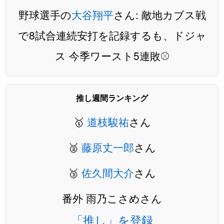
野球選手の
大谷翔平
さん: 敵地カブス戦
で8試合連続安打を記録するも、ドジャ
ス 今季ワースト5連敗⚾️
推し週間ランキング
🥇
道枝駿祐
さん
🥈
藤原丈一郎
さん
🥉
佐久間大介
さん
番外 雨乃こさめさん
「推し」を登録