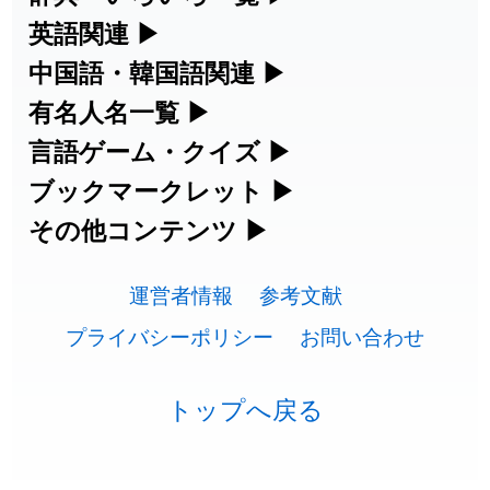
練習など、日本語学習に役立つツールを
部首・画数別の漢字一覧、熟語辞典、地
英語関連
▶
2026-07-24
「
睦
」のイメージを追加しました
User feedback
集めています。
名・駅名検索など、各種リファレンスツ
カタカナ語・略語の意味検索、発音記
中国語・韓国語関連
▶
2026-07-24
「
利他
」のイメージを追加しました
User feedback
ールです。
号、リスニング練習など英語学習ツール
中国語のピンイン変換、韓国語の手書き
有名人名一覧
▶
人名漢字辞典 - 読み方検索
です。
入力など、アジア言語学習ツールです。
2026-07-24
「
予約料
」のイメージを追加しました
User feedback
海外セレブやスポーツ選手の名前の読み
言語ゲーム・クイズ
▶
部首画数別漢字一覧
手書き漢字入力
方・発音を確認できます。
四字熟語パズルや漢字クイズなど、楽し
ブックマークレット
▶
2026-07-24
「
性
」のイメージを追加しました
User feedback
カタカナ語の意味・発音・類語辞典
手書き中国語入力 変換ツール
常用漢字一覧
みながら学べるゲームです。
ブラウザに登録して、どのサイトからで
その他コンテンツ
▶
漢字の書き方・書き順 書き取り練習
海外有名人の苗字・名前一覧と発音
2026-07-24
「
入念
」のイメージを追加しました
User feedback
英語の発音記号一覧
ピンイン一覧表
も漢字や英語を検索できる便利ツールで
絵文字の意味、特殊記号の読み方など、
人名用漢字一覧
漢字ゲーム一覧
帳
🔊
2026-07-24
「
欠場
」のイメージを追加しました
User feedback
す。
運営者情報
参考文献
その他の便利ツールです。
英単語リスニングテスト
韓国語手書き入力
画数別なまえ漢字一覧
有名人名前読みクイズ（毎日更新）
プライバシーポリシー
お問い合わせ
2026-07-24
「
実印
」のイメージを追加しました
User feedback
ひらがなの書き方・書き順
プレミアリーグ選手名一覧
漢字読み方検索ブックマークレット
絵文字の意味と使い方
イメージ化する英単語の覚え方
外国語翻訳ツール
2026-07-24
「
専従
」のイメージを追加しました
User feedback
名前イメージイラスト一覧
四字熟語デイリー穴埋めクイズ（毎日
カタカナの書き方・書き順
WEリーグ選手名一覧
トップへ戻る
英語・カタカナ語意味検索ブックマー
トレンドワード・イメージギャラリ
英語の意味・発音の違い
2026-07-24
「
閉館
」のイメージを追加しました
User feedback
更新）
クレット
イメージ・印象から漢字や熟語を探す
ー
スラングの意味・語源・例文・英語・
東京オリンピック選手名一覧
2026-07-22
「
碵
」のイメージを追加しました
User feedback