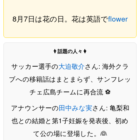
8月7日は花の日。花は英語で
flower
👨話題の人々👩
サッカー選手の
大迫敬介
さん: 海外クラ
ブへの移籍話はまとまらず、サンフレッ
チェ広島チームに再合流 ⚽️
アナウンサーの
田中みな実
さん: 亀梨和
也との結婚と第1子妊娠を発表後、初め
て公の場に登場した。👰