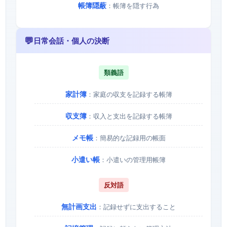
帳簿隠蔽
：帳簿を隠す行為
💬
日常会話・個人の決断
類義語
家計簿
：家庭の収支を記録する帳簿
収支簿
：収入と支出を記録する帳簿
メモ帳
：簡易的な記録用の帳面
小遣い帳
：小遣いの管理用帳簿
反対語
無計画支出
：記録せずに支出すること