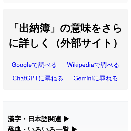
2026-08-06
「
研究熱心
」のイメージを追加しました
User feedback
2026-08-06
「
禰
」のイメージを追加しました
User feedback
「出納簿」の意味をさら
2026-08-06
「
同位
」のイメージを追加しました
User feedback
に詳しく（外部サイト）
2026-08-05
「
蘇連
」を追加しました
User feedback
2026-07-30
「
康哲
」の読み方を追加しました
User feedback
Googleで調べる
Wikipediaで調べる
2026-07-24
「
邪鬼
」のイメージを追加しました
User feedback
ChatGPTに尋ねる
Geminiに尋ねる
2026-07-24
「
二匹
」のイメージを追加しました
User feedback
2026-07-24
「
貮
」のイメージを追加しました
User feedback
2026-07-24
「
誤算
」のイメージを追加しました
User feedback
漢字・日本語関連
▶
漢字の読み方検索、手書き入力、書き順
辞典・いろいろ一覧
▶
2026-07-24
「
堅牢
」のイメージを追加しました
User feedback