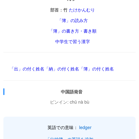
部首：竹
たけかんむり
「簿」の読み方
「簿」の書き方・書き順
中学生で習う漢字
「出」の付く姓名
「納」の付く姓名
「簿」の付く姓名
中国語発音
ピンイン: chū nà bù
英語での意味：
ledger