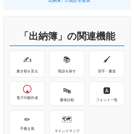
「出納簿」の英訳を追加
「出納簿」の関連機能
✍
📚
🖌
書き順を見る
熟語を探す
習字・書道
🔤
🅰
電子印鑑作成
書体比較
フォント一覧
✏
🗺
手書き風
マインドマップ