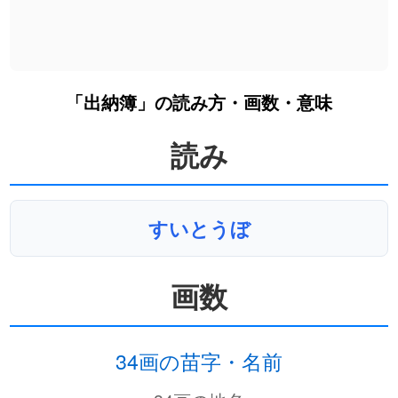
「出納簿」の読み方・画数・意味
読み
すいとうぼ
画数
34画の苗字・名前