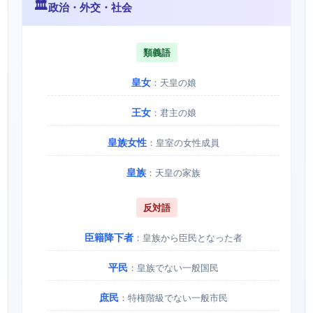
🏛️
政治・外交・社会
類義語
皇女
：天皇の娘
王女
：君主の娘
皇族女性
：皇室の女性成員
皇族
：天皇の家族
反対語
臣籍降下者
：皇族から臣民となった者
平民
：皇族でない一般国民
庶民
：特権階級でない一般市民