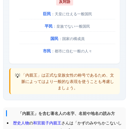
反対語
臣民
：天皇に仕える一般国民
平民
：皇族でない一般国民
国民
：国家の構成員
市民
：都市に住む一般の人々
💡
「内親王」は正式な皇族女性の称号であるため、文
脈によってはより一般的な表現を使うことも考慮し
ましょう。
「内親王」を含む著名人の名字、名前や地名の読み方
歴史人物
の
和宮親子内親王
さんは「かずのみやちかこないし