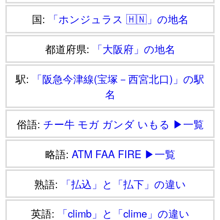
国:
「ホンジュラス 🇭🇳」の地名
都道府県:
「大阪府」の地名
駅:
「阪急今津線(宝塚－西宮北口)」の駅
名
俗語:
チー牛
モガ
ガンダ
いもる
▶一覧
略語:
ATM
FAA
FIRE
▶一覧
熟語:
「払込」と「払下」の違い
英語:
「climb」と「clime」の違い