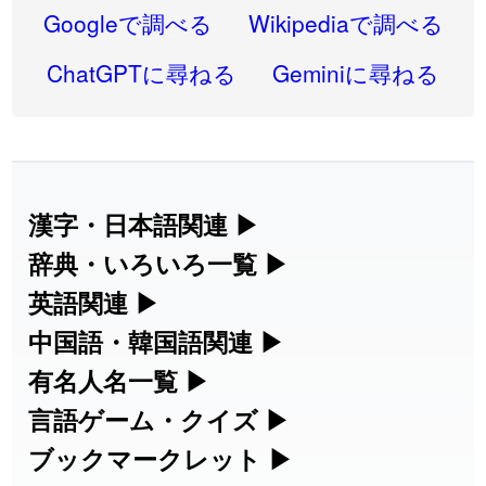
2026-07-22
「
実施
」のイメージを追加しました
User feedback
Googleで調べる
Wikipediaで調べる
2026-07-22
「
選手
」のイメージを追加しました
User feedback
ChatGPTに尋ねる
Geminiに尋ねる
2026-07-22
「
即金
」のイメージを追加しました
User feedback
2026-07-22
「
荊
」のイメージを追加しました
User feedback
2026-07-22
「
短命
」のイメージを追加しました
User feedback
漢字・日本語関連
▶
漢字の読み方検索、手書き入力、書き順
辞典・いろいろ一覧
▶
2026-07-22
「
相対
」のイメージを追加しました
User feedback
練習など、日本語学習に役立つツールを
部首・画数別の漢字一覧、熟語辞典、地
英語関連
▶
2026-07-22
「
悪質
」のイメージを追加しました
User feedback
集めています。
名・駅名検索など、各種リファレンスツ
カタカナ語・略語の意味検索、発音記
中国語・韓国語関連
▶
2026-07-22
「
葦
」のイメージを追加しました
User feedback
ールです。
号、リスニング練習など英語学習ツール
中国語のピンイン変換、韓国語の手書き
有名人名一覧
▶
人名漢字辞典 - 読み方検索
です。
入力など、アジア言語学習ツールです。
2026-07-22
「
水曜日
」のイメージを追加しました
User feedback
海外セレブやスポーツ選手の名前の読み
言語ゲーム・クイズ
▶
部首画数別漢字一覧
手書き漢字入力
方・発音を確認できます。
四字熟語パズルや漢字クイズなど、楽し
ブックマークレット
▶
2026-07-22
「
客足
」のイメージを追加しました
User feedback
カタカナ語の意味・発音・類語辞典
手書き中国語入力 変換ツール
常用漢字一覧