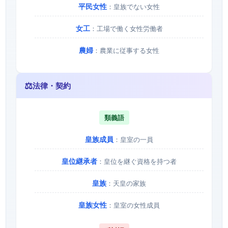
平民女性
：皇族でない女性
女工
：工場で働く女性労働者
農婦
：農業に従事する女性
⚖️
法律・契約
類義語
皇族成員
：皇室の一員
皇位継承者
：皇位を継ぐ資格を持つ者
皇族
：天皇の家族
皇族女性
：皇室の女性成員