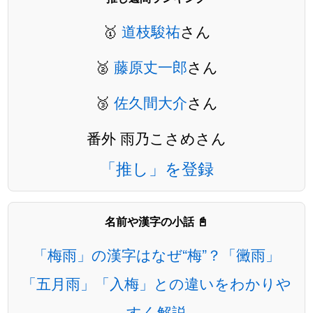
🥇
道枝駿祐
さん
🥈
藤原丈一郎
さん
🥉
佐久間大介
さん
番外 雨乃こさめさん
「推し」を登録
名前や漢字の小話 📓
「梅雨」の漢字はなぜ“梅”？「黴雨」
「五月雨」「入梅」との違いをわかりや
すく解説