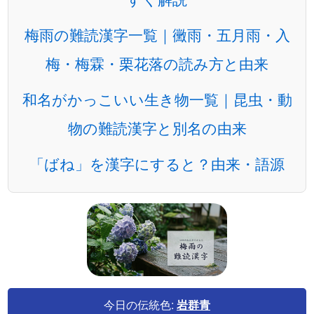
梅雨の難読漢字一覧｜黴雨・五月雨・入
梅・梅霖・栗花落の読み方と由来
和名がかっこいい生き物一覧｜昆虫・動
物の難読漢字と別名の由来
「ばね」を漢字にすると？由来・語源
今日の伝統色:
岩群青