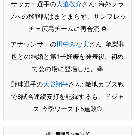
サッカー選手の
大迫敬介
さん: 海外クラ
ブへの移籍話はまとまらず、サンフレッ
チェ広島チームに再合流 ⚽️
アナウンサーの
田中みな実
さん: 亀梨和
也との結婚と第1子妊娠を発表後、初め
て公の場に登場した。👰
野球選手の
大谷翔平
さん: 敵地カブス戦
で8試合連続安打を記録するも、ドジャ
ス 今季ワースト5連敗⚾️
推し週間ランキング