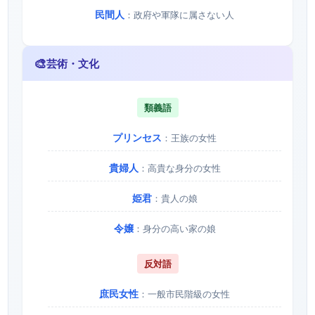
民間人
：政府や軍隊に属さない人
🎨
芸術・文化
類義語
プリンセス
：王族の女性
貴婦人
：高貴な身分の女性
姫君
：貴人の娘
令嬢
：身分の高い家の娘
反対語
庶民女性
：一般市民階級の女性