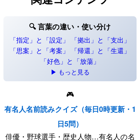
🔍 言葉の違い・使い分け
「指定」と「設定」
「拠出」と「支出」
「思案」と「考案」
「帰還」と「生還」
「好色」と「放蕩」
▶ もっと見る
🎮
有名人名前読みクイズ（毎日0時更新・1
日5問）
俳優・野球選手・歴史人物…有名人の名