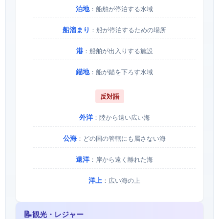
泊地
：船舶が停泊する水域
船溜まり
：船が停泊するための場所
港
：船舶が出入りする施設
錨地
：船が錨を下ろす水域
反対語
外洋
：陸から遠い広い海
公海
：どの国の管轄にも属さない海
遠洋
：岸から遠く離れた海
洋上
：広い海の上
📝
観光・レジャー