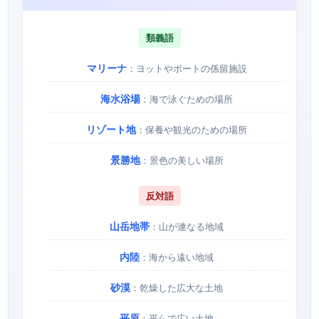
類義語
マリーナ
：ヨットやボートの係留施設
海水浴場
：海で泳ぐための場所
リゾート地
：保養や観光のための場所
景勝地
：景色の美しい場所
反対語
山岳地帯
：山が連なる地域
内陸
：海から遠い地域
砂漠
：乾燥した広大な土地
平原
：平らで広い土地