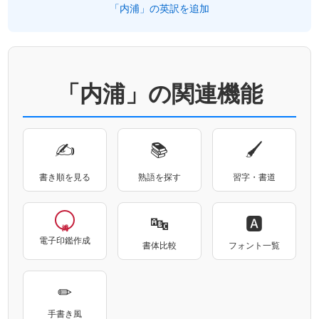
「内浦」の英訳を追加
「内浦」の関連機能
✍
📚
🖌
書き順を見る
熟語を探す
習字・書道
🔤
🅰
電子印鑑作成
書体比較
フォント一覧
✏
手書き風