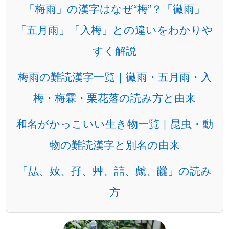
「梅雨」の漢字はなぜ“梅”？「黴雨」
「五月雨」「入梅」との違いをわかりや
すく解説
梅雨の難読漢字一覧｜黴雨・五月雨・入
梅・梅霖・栗花落の読み方と由来
和名がかっこいい生き物一覧｜昆虫・動
物の難読漢字と別名の由来
「厸、奻、孖、艸、誩、虤、龖」の読み
方