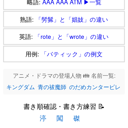
略語:
AAA
AAA
ATM
▶一覧
熟語:
「髣髴」と「娼妓」の違い
英語:
「rote」と「wrote」の違い
用例:
「バティック」の例文
アニメ・ドラマの登場人物 👪 名前一覧:
キングダム
青の祓魔師
のだめカンタービレ
書き順確認・書き方練習 📝
渟
闖
磔