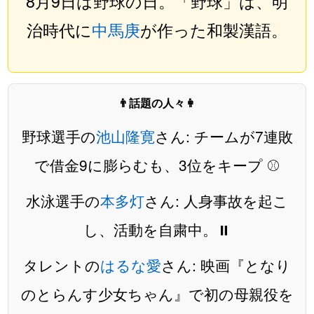
8月9日は野球の日。「野球」は、明
治時代に
中馬庚
が作った和製漢語。
👨話題の人々👩
野球選手の
池山隆寛
さん: チームが7連敗
で借金9に膨らむも、3位をキープ ⚾️
水泳選手の
本多灯
さん: 人身事故を起こ
し、活動を自粛中。⏸️
タレントの
はるな愛
さん: 映画『となり
のとらんす少女ちゃん』で初の母親役を