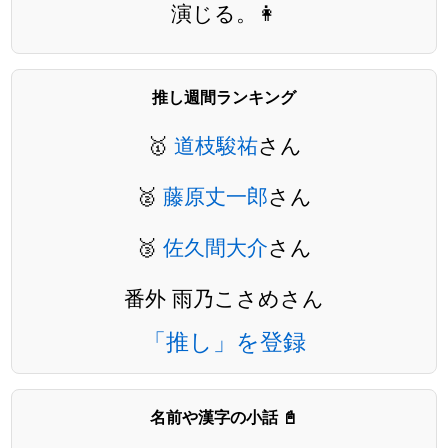
演じる。👩
推し週間ランキング
🥇
道枝駿祐
さん
🥈
藤原丈一郎
さん
🥉
佐久間大介
さん
番外 雨乃こさめさん
「推し」を登録
名前や漢字の小話 📓