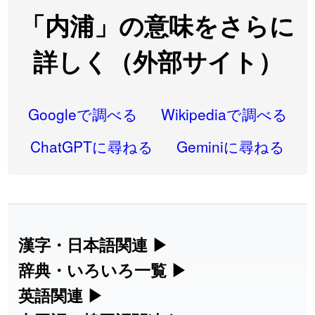
2026-08-06
「
先行
」のイメージを追加しました
User feedback
「内浦」の意味をさらに
2026-08-06
「
語弊
」のイメージを追加しました
User feedback
詳しく（外部サイト）
2026-08-06
「
研究熱心
」のイメージを追加しました
User feedback
2026-08-06
「
禰
」のイメージを追加しました
User feedback
Googleで調べる
Wikipediaで調べる
2026-08-06
「
同位
」のイメージを追加しました
User feedback
ChatGPTに尋ねる
Geminiに尋ねる
2026-08-05
「
蘇連
」を追加しました
User feedback
2026-07-30
「
康哲
」の読み方を追加しました
User feedback
2026-07-24
「
邪鬼
」のイメージを追加しました
User feedback
漢字・日本語関連
▶
漢字の読み方検索、手書き入力、書き順
辞典・いろいろ一覧
▶
2026-07-24
「
二匹
」のイメージを追加しました
User feedback
練習など、日本語学習に役立つツールを
部首・画数別の漢字一覧、熟語辞典、地
英語関連
▶
2026-07-24
「
貮
」のイメージを追加しました
User feedback
集めています。
名・駅名検索など、各種リファレンスツ