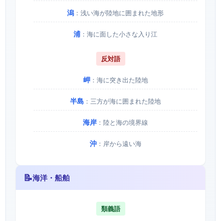
潟
：浅い海が陸地に囲まれた地形
浦
：海に面した小さな入り江
反対語
岬
：海に突き出た陸地
半島
：三方が海に囲まれた陸地
海岸
：陸と海の境界線
沖
：岸から遠い海
📝
海洋・船舶
類義語