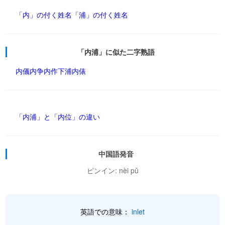
「内」の付く姓名
「浦」の付く姓名
「内浦」に似た二字熟語
内儀
内争
内作
下浦
内俵
「内浦」と「内位」の違い
中国語発音
ピンイン: nèi pǔ
英語での意味：
inlet