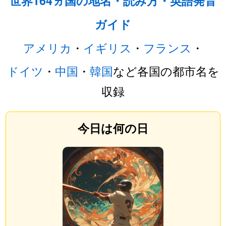
世界164ヵ国の地名・読み方・英語発音
ガイド
アメリカ
・
イギリス
・
フランス
・
ドイツ
・
中国
・
韓国
など各国の都市名を
収録
今日は何の日