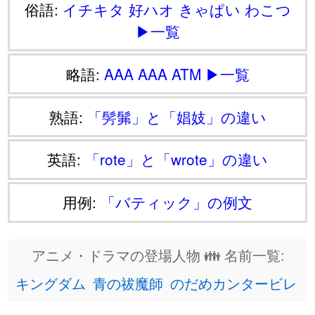
俗語:
イチキタ
好ハオ
きゃぱい
わこつ
▶一覧
略語:
AAA
AAA
ATM
▶一覧
熟語:
「髣髴」と「娼妓」の違い
英語:
「rote」と「wrote」の違い
用例:
「バティック」の例文
アニメ・ドラマの登場人物 👪 名前一覧:
キングダム
青の祓魔師
のだめカンタービレ