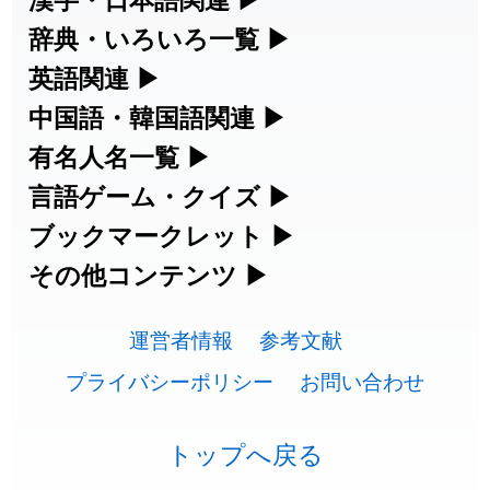
漢字の読み方検索、手書き入力、書き順
辞典・いろいろ一覧
▶
2026-07-24
「
二匹
」のイメージを追加しました
User feedback
練習など、日本語学習に役立つツールを
部首・画数別の漢字一覧、熟語辞典、地
英語関連
▶
2026-07-24
「
貮
」のイメージを追加しました
User feedback
集めています。
名・駅名検索など、各種リファレンスツ
カタカナ語・略語の意味検索、発音記
中国語・韓国語関連
▶
2026-07-24
「
誤算
」のイメージを追加しました
User feedback
ールです。
号、リスニング練習など英語学習ツール
中国語のピンイン変換、韓国語の手書き
有名人名一覧
▶
人名漢字辞典 - 読み方検索
です。
入力など、アジア言語学習ツールです。
2026-07-24
「
堅牢
」のイメージを追加しました
User feedback
海外セレブやスポーツ選手の名前の読み
言語ゲーム・クイズ
▶
部首画数別漢字一覧
手書き漢字入力
方・発音を確認できます。
四字熟語パズルや漢字クイズなど、楽し
ブックマークレット
▶
2026-07-24
「
睦
」のイメージを追加しました
User feedback
カタカナ語の意味・発音・類語辞典
手書き中国語入力 変換ツール
常用漢字一覧
みながら学べるゲームです。
ブラウザに登録して、どのサイトからで
その他コンテンツ
▶
漢字の書き方・書き順 書き取り練習
海外有名人の苗字・名前一覧と発音
2026-07-24
「
利他
」のイメージを追加しました
User feedback
英語の発音記号一覧
ピンイン一覧表
も漢字や英語を検索できる便利ツールで
絵文字の意味、特殊記号の読み方など、
人名用漢字一覧
漢字ゲーム一覧
帳
🔊
2026-07-24
「
予約料
」のイメージを追加しました
User feedback
す。
運営者情報
参考文献
その他の便利ツールです。
英単語リスニングテスト
韓国語手書き入力
画数別なまえ漢字一覧
有名人名前読みクイズ（毎日更新）
プライバシーポリシー
お問い合わせ
2026-07-24
「
性
」のイメージを追加しました
User feedback
ひらがなの書き方・書き順
プレミアリーグ選手名一覧
漢字読み方検索ブックマークレット
絵文字の意味と使い方
イメージ化する英単語の覚え方
外国語翻訳ツール
2026-07-24
「
入念
」のイメージを追加しました
User feedback
名前イメージイラスト一覧
四字熟語デイリー穴埋めクイズ（毎日
カタカナの書き方・書き順
WEリーグ選手名一覧
トップへ戻る
英語・カタカナ語意味検索ブックマー
トレンドワード・イメージギャラリ
英語の意味・発音の違い
2026-07-24
「
欠場
」のイメージを追加しました
User feedback
更新）