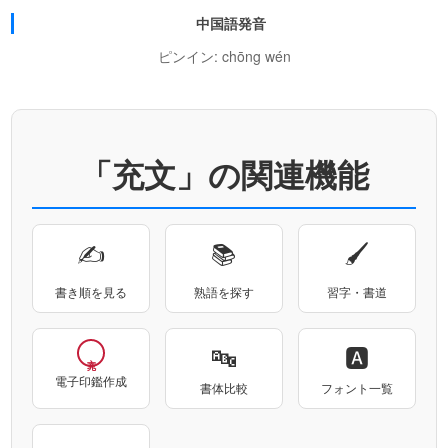
中国語発音
ピンイン: chōng wén
「充文」の関連機能
✍
📚
🖌
書き順を見る
熟語を探す
習字・書道
🔤
🅰
電子印鑑作成
書体比較
フォント一覧