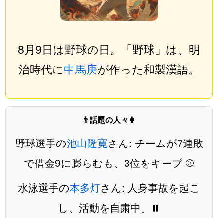
8月9日は野球の日。「野球」は、明
治時代に
中馬庚
が作った和製漢語。
👨話題の人々👩
野球選手の
池山隆寛
さん: チームが7連敗
で借金9に膨らむも、3位をキープ ⚾️
水泳選手の
本多灯
さん: 人身事故を起こ
し、活動を自粛中。⏸️