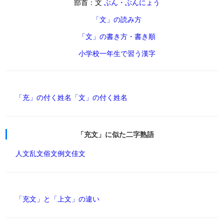
部首：文
ぶん・ぶんにょう
「文」の読み方
「文」の書き方・書き順
小学校一年生で習う漢字
「充」の付く姓名
「文」の付く姓名
「充文」に似た二字熟語
人文
乱文
俗文
例文
佳文
「充文」と「上文」の違い