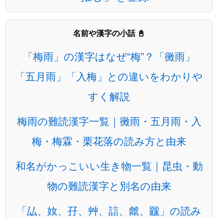
名前や漢字の小話 📓
「梅雨」の漢字はなぜ“梅”？「黴雨」
「五月雨」「入梅」との違いをわかりや
すく解説
梅雨の難読漢字一覧｜黴雨・五月雨・入
梅・梅霖・栗花落の読み方と由来
和名がかっこいい生き物一覧｜昆虫・動
物の難読漢字と別名の由来
「厸、奻、孖、艸、誩、虤、龖」の読み