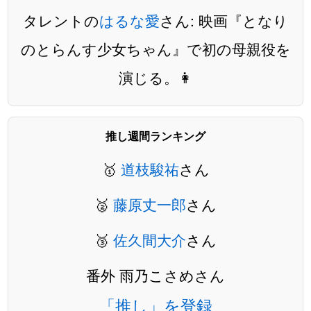
タレントの
はるな愛
さん: 映画『となり
のとらんす少女ちゃん』で初の母親役を
演じる。👩
推し週間ランキング
🥇
道枝駿祐
さん
🥈
藤原丈一郎
さん
🥉
佐久間大介
さん
番外 雨乃こさめさん
「推し」を登録