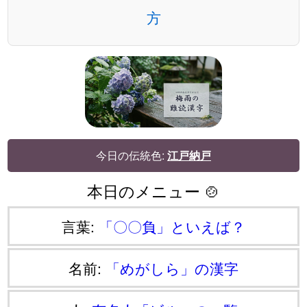
方
今日の伝統色:
江戸納戸
本日のメニュー 🍲
言葉:
「〇〇負」といえば？
名前:
「めがしら」の漢字