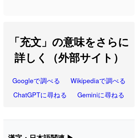
2026-08-06
「
大筋
」のイメージを追加しました
User feedback
2026-08-06
「
翌朝
」のイメージを追加しました
User feedback
2026-08-06
「
先行
」のイメージを追加しました
User feedback
「充文」の意味をさらに
2026-08-06
「
語弊
」のイメージを追加しました
User feedback
詳しく（外部サイト）
2026-08-06
「
研究熱心
」のイメージを追加しました
User feedback
2026-08-06
「
禰
」のイメージを追加しました
User feedback
Googleで調べる
Wikipediaで調べる
2026-08-06
「
同位
」のイメージを追加しました
User feedback
ChatGPTに尋ねる
Geminiに尋ねる
2026-08-05
「
蘇連
」を追加しました
User feedback
2026-07-30
「
康哲
」の読み方を追加しました
User feedback
2026-07-24
「
邪鬼
」のイメージを追加しました
User feedback
漢字・日本語関連
▶