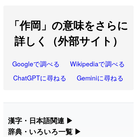
2026-08-06
「
研究熱心
」のイメージを追加しました
User feedback
2026-08-06
「
禰
」のイメージを追加しました
User feedback
「作岡」の意味をさらに
2026-08-06
「
同位
」のイメージを追加しました
User feedback
詳しく（外部サイト）
2026-08-05
「
蘇連
」を追加しました
User feedback
2026-07-30
「
康哲
」の読み方を追加しました
User feedback
Googleで調べる
Wikipediaで調べる
2026-07-24
「
邪鬼
」のイメージを追加しました
User feedback
ChatGPTに尋ねる
Geminiに尋ねる
2026-07-24
「
二匹
」のイメージを追加しました
User feedback
2026-07-24
「
貮
」のイメージを追加しました
User feedback
2026-07-24
「
誤算
」のイメージを追加しました
User feedback
漢字・日本語関連
▶
漢字の読み方検索、手書き入力、書き順
辞典・いろいろ一覧
▶
2026-07-24
「
堅牢
」のイメージを追加しました
User feedback