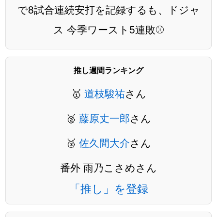
で8試合連続安打を記録するも、ドジャ
ス 今季ワースト5連敗⚾️
推し週間ランキング
🥇
道枝駿祐
さん
🥈
藤原丈一郎
さん
🥉
佐久間大介
さん
番外 雨乃こさめさん
「推し」を登録