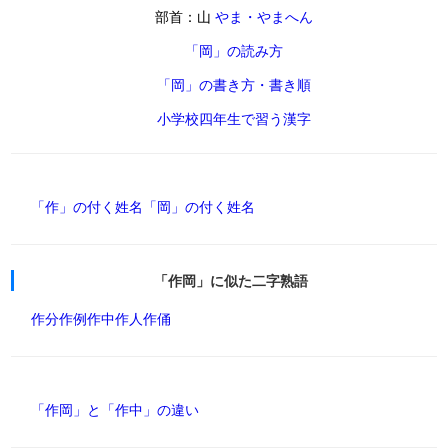
部首：山
やま・やまへん
「岡」の読み方
「岡」の書き方・書き順
小学校四年生で習う漢字
「作」の付く姓名
「岡」の付く姓名
「作岡」に似た二字熟語
作分
作例
作中
作人
作俑
「作岡」と「作中」の違い