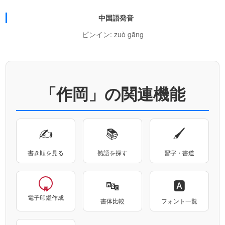
中国語発音
ピンイン: zuò gāng
「作岡」の関連機能
✍
📚
🖌
書き順を見る
熟語を探す
習字・書道
🔤
🅰
電子印鑑作成
書体比較
フォント一覧