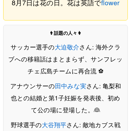
8月7日は花の日。花は英語で
flower
👨話題の人々👩
サッカー選手の
大迫敬介
さん: 海外クラ
ブへの移籍話はまとまらず、サンフレッ
チェ広島チームに再合流 ⚽️
アナウンサーの
田中みな実
さん: 亀梨和
也との結婚と第1子妊娠を発表後、初め
て公の場に登場した。👰
野球選手の
大谷翔平
さん: 敵地カブス戦