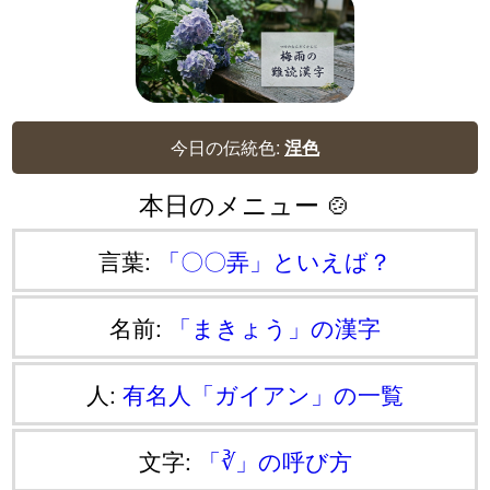
今日の伝統色:
涅色
本日のメニュー 🍲
言葉:
「〇〇弄」といえば？
名前:
「まきょう」の漢字
人:
有名人「ガイアン」の一覧
文字:
「∛」の呼び方