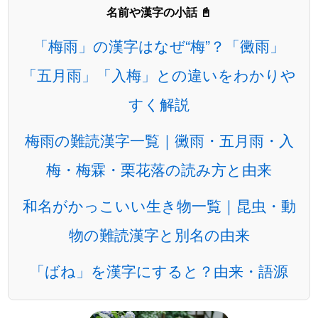
名前や漢字の小話 📓
「梅雨」の漢字はなぜ“梅”？「黴雨」
「五月雨」「入梅」との違いをわかりや
すく解説
梅雨の難読漢字一覧｜黴雨・五月雨・入
梅・梅霖・栗花落の読み方と由来
和名がかっこいい生き物一覧｜昆虫・動
物の難読漢字と別名の由来
「ばね」を漢字にすると？由来・語源