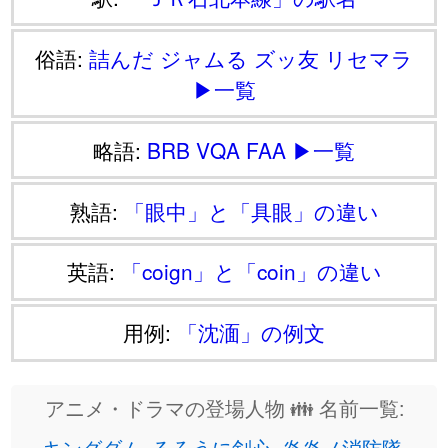
俗語:
詰んだ
ジャムる
ズッ友
リセマラ
▶一覧
略語:
BRB
VQA
FAA
▶一覧
熟語:
「眼中」と「具眼」の違い
英語:
「coign」と「coin」の違い
用例:
「沈湎」の例文
アニメ・ドラマの登場人物 👪 名前一覧:
キングダム
るろうに剣心
炎炎ノ消防隊