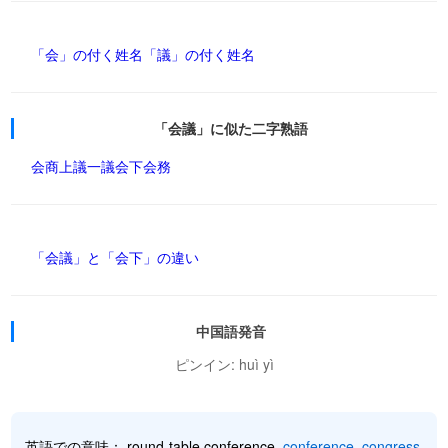
「会」の付く姓名
「議」の付く姓名
「会議」に似た二字熟語
会商
上議
一議
会下
会務
「会議」と「会下」の違い
中国語発音
ピンイン: huì yì
英語での意味： round-table conference,
conference
,
congress
,