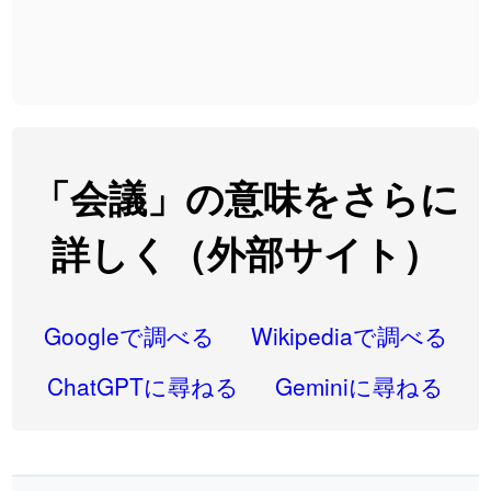
2026-08-06
「
発売
」のイメージを追加しました
User feedback
2026-08-06
「
大筋
」のイメージを追加しました
User feedback
2026-08-06
「
翌朝
」のイメージを追加しました
User feedback
2026-08-06
「
先行
」のイメージを追加しました
User feedback
「会議」の意味をさらに
2026-08-06
「
語弊
」のイメージを追加しました
User feedback
詳しく（外部サイト）
2026-08-06
「
研究熱心
」のイメージを追加しました
User feedback
2026-08-06
「
禰
」のイメージを追加しました
User feedback
Googleで調べる
Wikipediaで調べる
2026-08-06
「
同位
」のイメージを追加しました
User feedback
ChatGPTに尋ねる
Geminiに尋ねる
2026-08-05
「
蘇連
」を追加しました
User feedback
2026-07-30
「
康哲
」の読み方を追加しました
User feedback