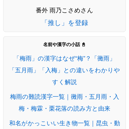
番外 雨乃こさめさん
「推し」を登録
名前や漢字の小話 📓
「梅雨」の漢字はなぜ“梅”？「黴雨」
「五月雨」「入梅」との違いをわかりや
すく解説
梅雨の難読漢字一覧｜黴雨・五月雨・入
梅・梅霖・栗花落の読み方と由来
和名がかっこいい生き物一覧｜昆虫・動