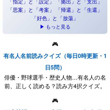
「指定」と「設定」
「拠出」と「支出」
「思案」と「考案」
「帰還」と「生還」
「好色」と「放蕩」
▶ もっと見る
🎮
有名人名前読みクイズ（毎日0時更新・1
日5問）
俳優・野球選手・歴史人物…有名人の名
前、正しく読める？読み方4択クイズ。
🎮