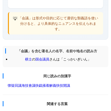
💡
「会議」は形式や目的に応じて適切な類義語を使い
分けると、より具体的なニュアンスを伝えられま
す。
「会議」を含む著名人の名字、名前や地名の読み方
棋士
の
国会議員
さんは「こっかいぎいん」
同じ読みの別漢字
懐疑
回議
海技
會議
快戯
掻着
解義
快技
開議
関連する言葉