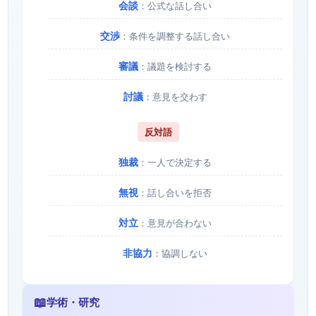
会談
：公式な話し合い
交渉
：条件を調整する話し合い
審議
：議題を検討する
討議
：意見を交わす
反対語
独裁
：一人で決定する
無視
：話し合いを拒否
対立
：意見が合わない
非協力
：協調しない
📖
学術・研究