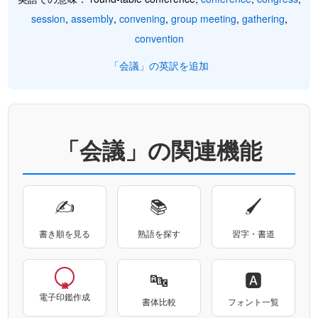
session
,
assembly
,
convening
,
group meeting
,
gathering
,
convention
「会議」の英訳を追加
「会議」の関連機能
✍
📚
🖌
書き順を見る
熟語を探す
習字・書道
🔤
🅰
電子印鑑作成
書体比較
フォント一覧