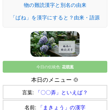
物の難読漢字と別名の由来
「ばね」を漢字にすると？由来・語源
今日の伝統色:
花萌葱
本日のメニュー 🍲
言葉:
「〇〇弄」といえば？
名前:
「まきょう」の漢字