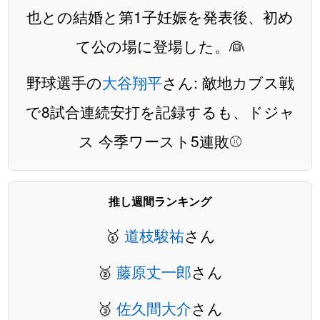
也との結婚と第1子妊娠を発表後、初め
て公の場に登場した。👰
野球選手の
大谷翔平
さん: 敵地カブス戦
で8試合連続安打を記録するも、ドジャ
ス 今季ワースト5連敗⚾️
推し週間ランキング
🥇
道枝駿祐
さん
🥈
藤原丈一郎
さん
🥉
佐久間大介
さん