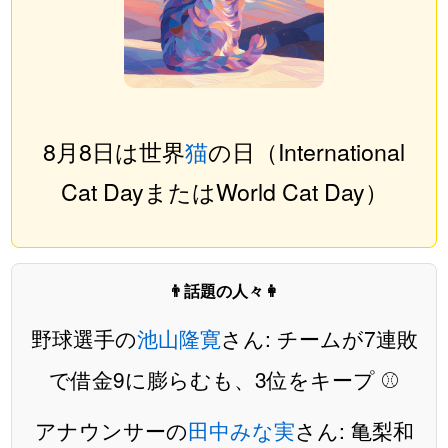
8月8日は世界
猫
の日（International
Cat DayまたはWorld Cat Day）
👨話題の人々👩
野球選手の
池山隆寛
さん: チームが7連敗
で借金9に膨らむも、3位をキープ ⚾️
アナウンサーの
田中みな実
さん: 亀梨和