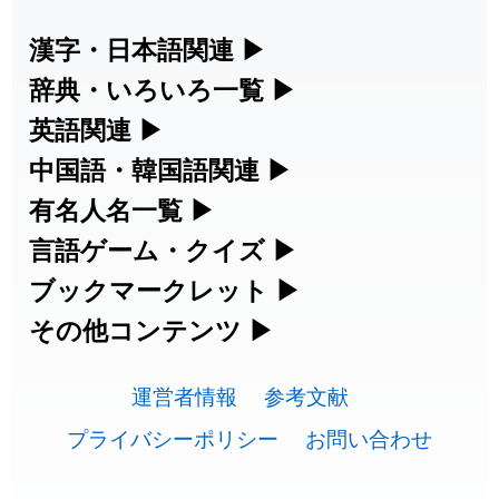
2026-07-24
「
邪鬼
」のイメージを追加しました
User feedback
漢字・日本語関連
▶
漢字の読み方検索、手書き入力、書き順
辞典・いろいろ一覧
▶
2026-07-24
「
二匹
」のイメージを追加しました
User feedback
練習など、日本語学習に役立つツールを
部首・画数別の漢字一覧、熟語辞典、地
英語関連
▶
2026-07-24
「
貮
」のイメージを追加しました
User feedback
集めています。
名・駅名検索など、各種リファレンスツ
カタカナ語・略語の意味検索、発音記
中国語・韓国語関連
▶
2026-07-24
「
誤算
」のイメージを追加しました
User feedback
ールです。
号、リスニング練習など英語学習ツール
中国語のピンイン変換、韓国語の手書き
有名人名一覧
▶
人名漢字辞典 - 読み方検索
です。
入力など、アジア言語学習ツールです。
2026-07-24
「
堅牢
」のイメージを追加しました
User feedback
海外セレブやスポーツ選手の名前の読み
言語ゲーム・クイズ
▶
部首画数別漢字一覧
手書き漢字入力
方・発音を確認できます。
四字熟語パズルや漢字クイズなど、楽し
ブックマークレット
▶
2026-07-24
「
睦
」のイメージを追加しました
User feedback
カタカナ語の意味・発音・類語辞典
手書き中国語入力 変換ツール
常用漢字一覧
みながら学べるゲームです。
ブラウザに登録して、どのサイトからで
その他コンテンツ
▶
漢字の書き方・書き順 書き取り練習
海外有名人の苗字・名前一覧と発音
2026-07-24
「
利他
」のイメージを追加しました
User feedback
英語の発音記号一覧
ピンイン一覧表
も漢字や英語を検索できる便利ツールで
絵文字の意味、特殊記号の読み方など、
人名用漢字一覧
漢字ゲーム一覧
帳
🔊
2026-07-24
「
予約料
」のイメージを追加しました
User feedback
す。
運営者情報
参考文献
その他の便利ツールです。
英単語リスニングテスト
韓国語手書き入力
画数別なまえ漢字一覧
有名人名前読みクイズ（毎日更新）
プライバシーポリシー
お問い合わせ
2026-07-24
「
性
」のイメージを追加しました
User feedback
ひらがなの書き方・書き順
プレミアリーグ選手名一覧
漢字読み方検索ブックマークレット
絵文字の意味と使い方
イメージ化する英単語の覚え方
外国語翻訳ツール
2026-07-24
「
入念
」のイメージを追加しました
User feedback