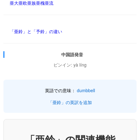
亜大
亜欧
亜族
亜槐
亜流
「亜鈴」と「予鈴」の違い
中国語発音
ピンイン: yà líng
英語での意味：
dumbbell
「亜鈴」の英訳を追加
「亜鈴」の関連機能