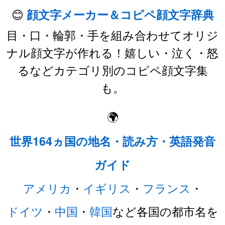
😊
顔文字メーカー＆コピペ顔文字辞典
目・口・輪郭・手を組み合わせてオリジ
ナル顔文字が作れる！嬉しい・泣く・怒
るなどカテゴリ別のコピペ顔文字集
も。
🌍
世界164ヵ国の地名・読み方・英語発音
ガイド
アメリカ
・
イギリス
・
フランス
・
ドイツ
・
中国
・
韓国
など各国の都市名を