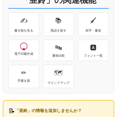
✍
📚
🖌
書き順を見る
熟語を探す
習字・書道
🔤
🅰
電子印鑑作成
書体比較
フォント一覧
✏
🗺
手書き風
マインドマップ
📝
「亜鈴」の情報を追加しませんか？