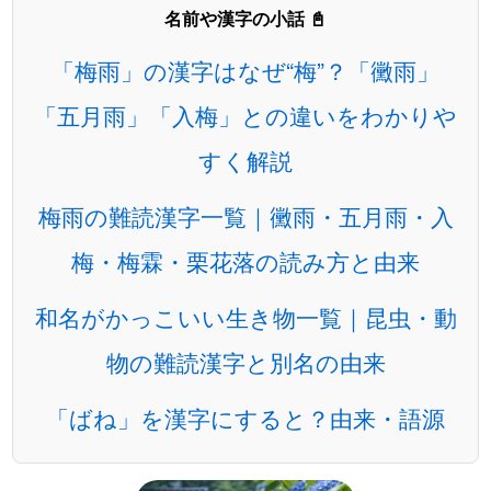
名前や漢字の小話 📓
「梅雨」の漢字はなぜ“梅”？「黴雨」
「五月雨」「入梅」との違いをわかりや
すく解説
梅雨の難読漢字一覧｜黴雨・五月雨・入
梅・梅霖・栗花落の読み方と由来
和名がかっこいい生き物一覧｜昆虫・動
物の難読漢字と別名の由来
「ばね」を漢字にすると？由来・語源