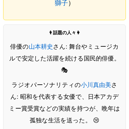
獅子
）
👨話題の人々👩
俳優の
山本耕史
さん: 舞台やミュージカ
ルで安定した活躍を続ける国民的俳優。
🎭
ラジオパーソナリティの
小川真由美
さ
ん: 昭和を代表する女優で、日本アカデ
ミー賞受賞などの実績を持つが、晩年は
孤独な生活を送った。 😢