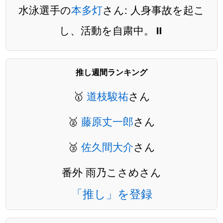
水泳選手の
本多灯
さん: 人身事故を起こ
し、活動を自粛中。⏸️
推し週間ランキング
🥇
道枝駿祐
さん
🥈
藤原丈一郎
さん
🥉
佐久間大介
さん
番外 雨乃こさめさん
「推し」を登録