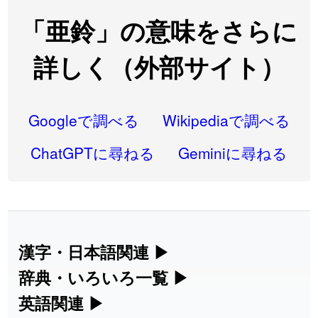
2026-08-06
「
翌朝
」のイメージを追加しました
User feedback
「亜鈴」の意味をさらに
2026-08-06
「
先行
」のイメージを追加しました
User feedback
詳しく（外部サイト）
2026-08-06
「
語弊
」のイメージを追加しました
User feedback
2026-08-06
「
研究熱心
」のイメージを追加しました
User feedback
Googleで調べる
Wikipediaで調べる
2026-08-06
「
禰
」のイメージを追加しました
User feedback
ChatGPTに尋ねる
Geminiに尋ねる
2026-08-06
「
同位
」のイメージを追加しました
User feedback
2026-08-05
「
蘇連
」を追加しました
User feedback
2026-07-30
「
康哲
」の読み方を追加しました
User feedback
漢字・日本語関連
▶
漢字の読み方検索、手書き入力、書き順
辞典・いろいろ一覧
▶
2026-07-24
「
邪鬼
」のイメージを追加しました
User feedback
練習など、日本語学習に役立つツールを
部首・画数別の漢字一覧、熟語辞典、地
英語関連
▶
2026-07-24
「
二匹
」のイメージを追加しました
User feedback