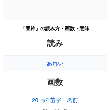
「亜鈴」の読み方・画数・意味
読み
あれい
画数
20画の苗字・名前