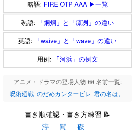
略語:
FIRE
OTP
AAA
▶一覧
熟語:
「炯炯」と「凛冽」の違い
英語:
「waive」と「wave」の違い
用例:
「河浜」の例文
アニメ・ドラマの登場人物 👪 名前一覧:
呪術廻戦
のだめカンタービレ
君の名は。
書き順確認・書き方練習 📝
渟
闖
磔