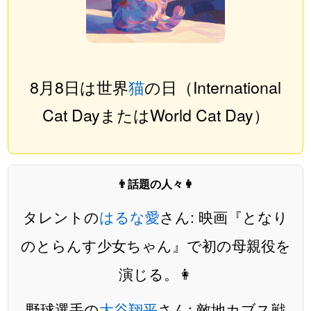
8月8日は世界
猫
の日（International
Cat DayまたはWorld Cat Day）
👨話題の人々👩
タレントの
はるな愛
さん: 映画『となり
のとらんす少女ちゃん』で初の母親役を
演じる。👩
野球選手の
大谷翔平
さん: 敵地カブス戦