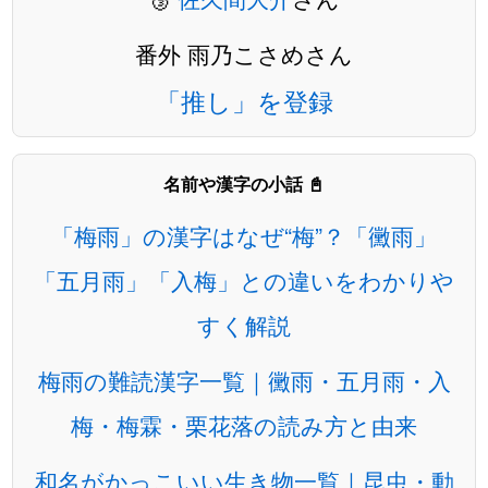
番外 雨乃こさめさん
「推し」を登録
名前や漢字の小話 📓
「梅雨」の漢字はなぜ“梅”？「黴雨」
「五月雨」「入梅」との違いをわかりや
すく解説
梅雨の難読漢字一覧｜黴雨・五月雨・入
梅・梅霖・栗花落の読み方と由来
和名がかっこいい生き物一覧｜昆虫・動