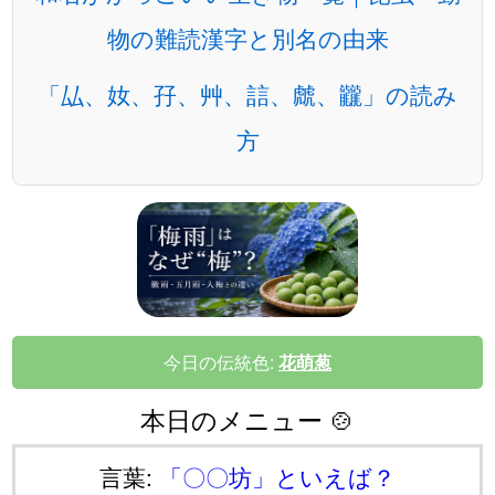
物の難読漢字と別名の由来
「厸、奻、孖、艸、誩、虤、龖」の読み
方
今日の伝統色:
花萌葱
本日のメニュー 🍲
言葉:
「〇〇坊」といえば？