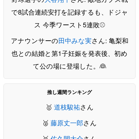
で8試合連続安打を記録するも、ドジャ
ス 今季ワースト5連敗⚾️
アナウンサーの
田中みな実
さん: 亀梨和
也との結婚と第1子妊娠を発表後、初め
て公の場に登場した。👰
推し週間ランキング
🥇
道枝駿祐
さん
🥈
藤原丈一郎
さん
🥉
佐久間大介
さん