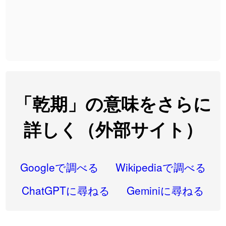
2026-08-06
「
截
」のイメージを追加しました
User feedback
2026-08-06
「
発売
」のイメージを追加しました
User feedback
2026-08-06
「
大筋
」のイメージを追加しました
User feedback
2026-08-06
「
翌朝
」のイメージを追加しました
User feedback
2026-08-06
「
先行
」のイメージを追加しました
User feedback
「乾期」の意味をさらに
2026-08-06
「
語弊
」のイメージを追加しました
User feedback
詳しく（外部サイト）
2026-08-06
「
研究熱心
」のイメージを追加しました
User feedback
2026-08-06
「
禰
」のイメージを追加しました
User feedback
Googleで調べる
Wikipediaで調べる
2026-08-06
「
同位
」のイメージを追加しました
User feedback
ChatGPTに尋ねる
Geminiに尋ねる
2026-08-05
「
蘇連
」を追加しました
User feedback