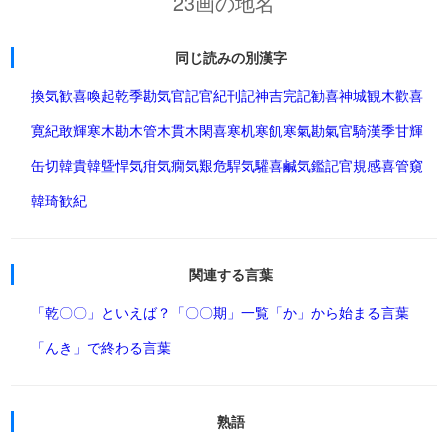
23画の地名
同じ読みの別漢字
換気
歓喜
喚起
乾季
勘気
官記
官紀
刊記
神吉
完記
勧喜
神城
観木
歡喜
寛紀
敢輝
寒木
勘木
管木
貫木
閑喜
寒机
寒飢
寒氣
勘氣
官騎
漢季
甘輝
缶切
韓貴
韓曁
悍気
疳気
癇気
艱危
駻気
驩喜
鹹気
鑑記
官規
感喜
管窺
韓琦
歓紀
関連する言葉
「乾〇〇」といえば？
「〇〇期」一覧
「か」から始まる言葉
「んき」で終わる言葉
熟語