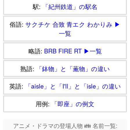
駅:
「紀州鉄道」の駅名
俗語:
サクチケ
合致
青エク
わかりみ
▶
一覧
略語:
BRB
FIRE
RT
▶一覧
熟語:
「鉢物」と「薫物」の違い
英語:
「aisle」と「I'll」と「isle」の違い
用例:
「即座」の例文
アニメ・ドラマの登場人物 👪 名前一覧: