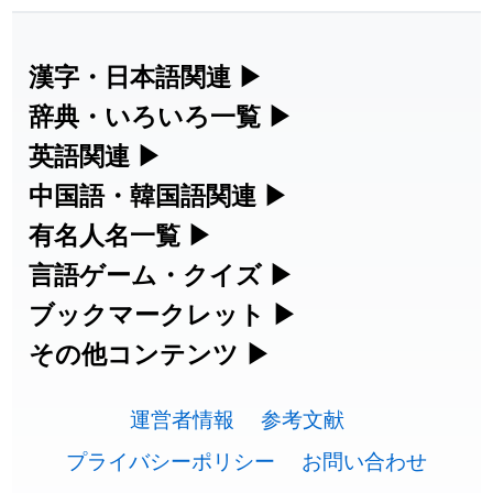
2026-07-30
「
康哲
」の読み方を追加しました
User feedback
2026-07-24
「
邪鬼
」のイメージを追加しました
User feedback
漢字・日本語関連
▶
漢字の読み方検索、手書き入力、書き順
辞典・いろいろ一覧
▶
2026-07-24
「
二匹
」のイメージを追加しました
User feedback
練習など、日本語学習に役立つツールを
部首・画数別の漢字一覧、熟語辞典、地
英語関連
▶
2026-07-24
「
貮
」のイメージを追加しました
User feedback
集めています。
名・駅名検索など、各種リファレンスツ
カタカナ語・略語の意味検索、発音記
中国語・韓国語関連
▶
2026-07-24
「
誤算
」のイメージを追加しました
User feedback
ールです。
号、リスニング練習など英語学習ツール
中国語のピンイン変換、韓国語の手書き
有名人名一覧
▶
人名漢字辞典 - 読み方検索
です。
入力など、アジア言語学習ツールです。
2026-07-24
「
堅牢
」のイメージを追加しました
User feedback
海外セレブやスポーツ選手の名前の読み
言語ゲーム・クイズ
▶
部首画数別漢字一覧
手書き漢字入力
方・発音を確認できます。
四字熟語パズルや漢字クイズなど、楽し
ブックマークレット
▶
2026-07-24
「
睦
」のイメージを追加しました
User feedback
カタカナ語の意味・発音・類語辞典
手書き中国語入力 変換ツール
常用漢字一覧
みながら学べるゲームです。
ブラウザに登録して、どのサイトからで
その他コンテンツ
▶
漢字の書き方・書き順 書き取り練習
海外有名人の苗字・名前一覧と発音
2026-07-24
「
利他
」のイメージを追加しました
User feedback
英語の発音記号一覧
ピンイン一覧表
も漢字や英語を検索できる便利ツールで
絵文字の意味、特殊記号の読み方など、
人名用漢字一覧
漢字ゲーム一覧
帳
🔊
2026-07-24
「
予約料
」のイメージを追加しました
User feedback
す。
運営者情報
参考文献
その他の便利ツールです。
英単語リスニングテスト
韓国語手書き入力
画数別なまえ漢字一覧
有名人名前読みクイズ（毎日更新）
プライバシーポリシー
お問い合わせ
2026-07-24
「
性
」のイメージを追加しました
User feedback
ひらがなの書き方・書き順
プレミアリーグ選手名一覧
漢字読み方検索ブックマークレット
絵文字の意味と使い方