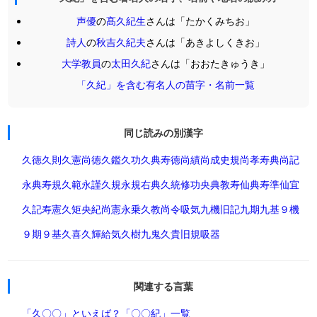
声優
の
髙久紀生
さんは「たかくみちお」
詩人
の
秋吉久紀夫
さんは「あきよしくきお」
大学教員
の
太田久紀
さんは「おおたきゅうき」
「久紀」を含む有名人の苗字・名前一覧
同じ読みの別漢字
久徳
久則
久憲
尚徳
久鑑
久功
久典
寿徳
尚績
尚成
史規
尚孝
寿典
尚記
永典
寿規
久範
永謹
久規
永規
右典
久統
修功
央典
教寿
仙典
寿準
仙宜
久記
寿憲
久矩
央紀
尚憲
永乗
久教
尚令
吸気
九機
旧記
九期
九基
９機
９期
９基
久喜
久輝
給気
久樹
九鬼
久貴
旧規
吸器
関連する言葉
「久〇〇」といえば？
「〇〇紀」一覧