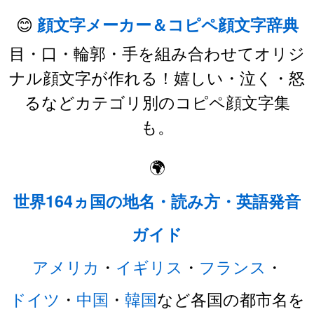
😊
顔文字メーカー＆コピペ顔文字辞典
目・口・輪郭・手を組み合わせてオリジ
ナル顔文字が作れる！嬉しい・泣く・怒
るなどカテゴリ別のコピペ顔文字集
も。
🌍
世界164ヵ国の地名・読み方・英語発音
ガイド
アメリカ
・
イギリス
・
フランス
・
ドイツ
・
中国
・
韓国
など各国の都市名を