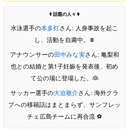
👨話題の人々👩
水泳選手の
本多灯
さん: 人身事故を起こ
し、活動を自粛中。⏸️
アナウンサーの
田中みな実
さん: 亀梨和
也との結婚と第1子妊娠を発表後、初め
て公の場に登場した。👰
サッカー選手の
大迫敬介
さん: 海外クラ
ブへの移籍話はまとまらず、サンフレッ
チェ広島チームに再合流 ⚽️