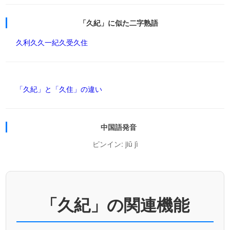
「久紀」に似た二字熟語
久利
久久
一紀
久受
久住
「久紀」と「久住」の違い
中国語発音
ピンイン: jiǔ jì
「久紀」の関連機能