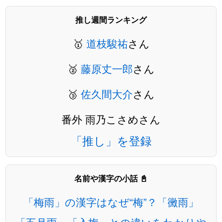
推し週間ランキング
🥇
道枝駿祐
さん
🥈
藤原丈一郎
さん
🥉
佐久間大介
さん
番外 雨乃こさめさん
「推し」を登録
名前や漢字の小話 📓
「梅雨」の漢字はなぜ“梅”？「黴雨」