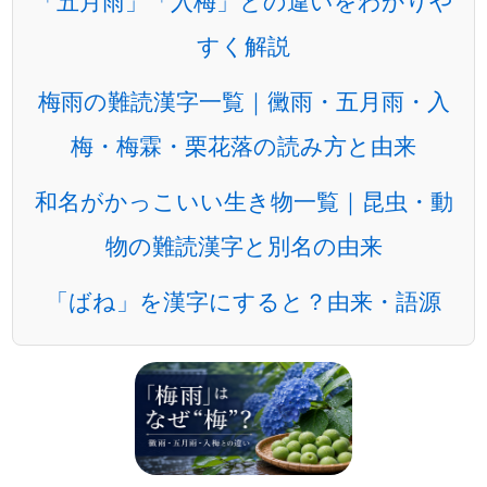
「五月雨」「入梅」との違いをわかりや
すく解説
梅雨の難読漢字一覧｜黴雨・五月雨・入
梅・梅霖・栗花落の読み方と由来
和名がかっこいい生き物一覧｜昆虫・動
物の難読漢字と別名の由来
「ばね」を漢字にすると？由来・語源