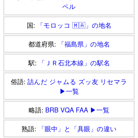
ペル
国:
「モロッコ 🇲🇦」の地名
都道府県:
「福島県」の地名
駅:
「ＪＲ石北本線」の駅名
俗語:
詰んだ
ジャムる
ズッ友
リセマラ
▶一覧
略語:
BRB
VQA
FAA
▶一覧
熟語:
「眼中」と「具眼」の違い