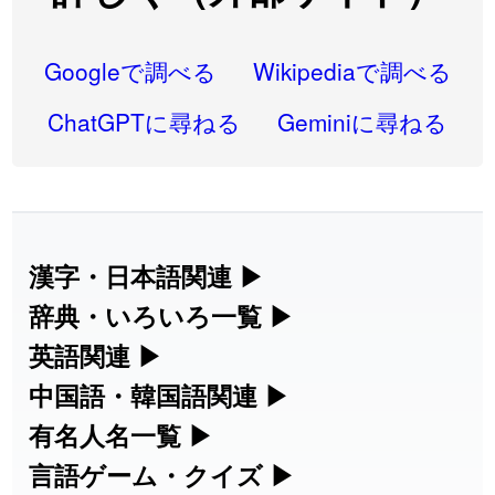
2026-08-06
「
研究熱心
」のイメージを追加しました
User feedback
2026-08-06
「
禰
」のイメージを追加しました
User feedback
Googleで調べる
Wikipediaで調べる
2026-08-06
「
同位
」のイメージを追加しました
User feedback
ChatGPTに尋ねる
Geminiに尋ねる
2026-08-05
「
蘇連
」を追加しました
User feedback
2026-07-30
「
康哲
」の読み方を追加しました
User feedback
2026-07-24
「
邪鬼
」のイメージを追加しました
User feedback
漢字・日本語関連
▶
漢字の読み方検索、手書き入力、書き順
辞典・いろいろ一覧
▶
2026-07-24
「
二匹
」のイメージを追加しました
User feedback
練習など、日本語学習に役立つツールを
部首・画数別の漢字一覧、熟語辞典、地
英語関連
▶
2026-07-24
「
貮
」のイメージを追加しました
User feedback
集めています。
名・駅名検索など、各種リファレンスツ
カタカナ語・略語の意味検索、発音記
中国語・韓国語関連
▶
2026-07-24
「
誤算
」のイメージを追加しました
User feedback
ールです。
号、リスニング練習など英語学習ツール
中国語のピンイン変換、韓国語の手書き
有名人名一覧
▶
人名漢字辞典 - 読み方検索
です。
入力など、アジア言語学習ツールです。
2026-07-24
「
堅牢
」のイメージを追加しました
User feedback
海外セレブやスポーツ選手の名前の読み
言語ゲーム・クイズ
▶
部首画数別漢字一覧