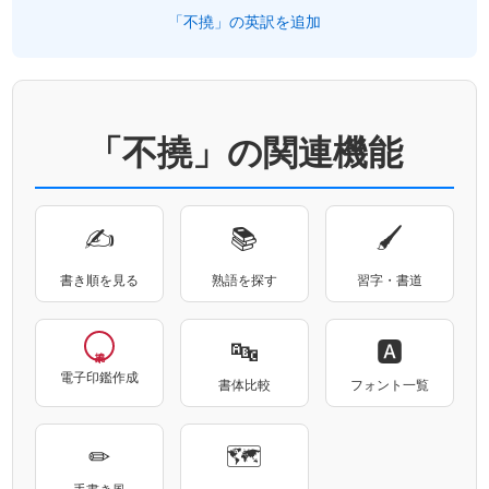
「不撓」の英訳を追加
「不撓」の関連機能
✍
📚
🖌
書き順を見る
熟語を探す
習字・書道
🔤
🅰
電子印鑑作成
書体比較
フォント一覧
✏
🗺
手書き風