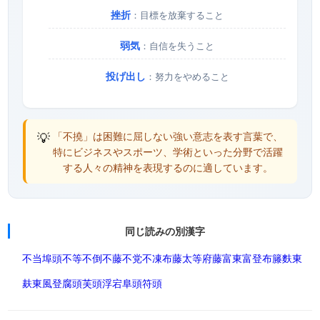
挫折
：目標を放棄すること
弱気
：自信を失うこと
投げ出し
：努力をやめること
💡
「不撓」は困難に屈しない強い意志を表す言葉で、
特にビジネスやスポーツ、学術といった分野で活躍
する人々の精神を表現するのに適しています。
同じ読みの別漢字
不当
埠頭
不等
不倒
不藤
不党
不凍
布藤
太等
府藤
富東
富登
布籐
麩東
麸東
風登
腐頭
芙頭
浮宕
阜頭
符頭