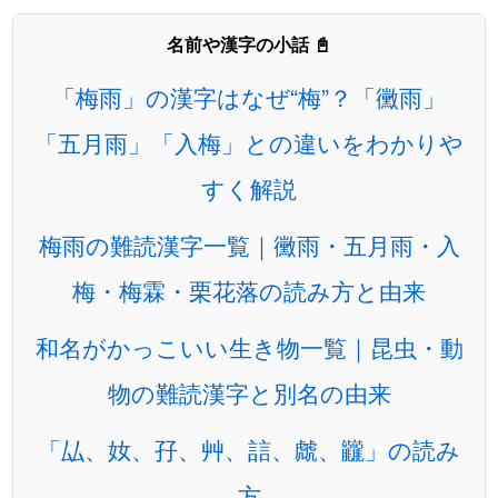
名前や漢字の小話 📓
「梅雨」の漢字はなぜ“梅”？「黴雨」
「五月雨」「入梅」との違いをわかりや
すく解説
梅雨の難読漢字一覧｜黴雨・五月雨・入
梅・梅霖・栗花落の読み方と由来
和名がかっこいい生き物一覧｜昆虫・動
物の難読漢字と別名の由来
「厸、奻、孖、艸、誩、虤、龖」の読み
方