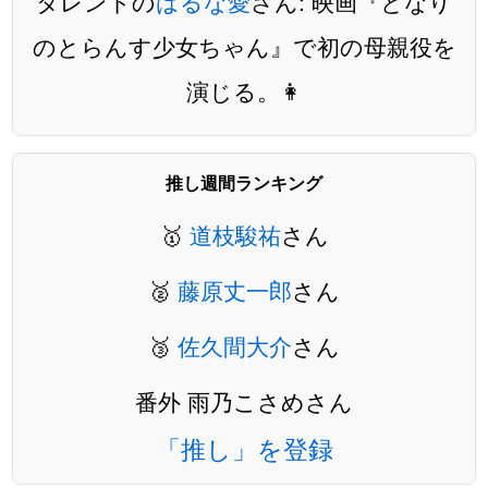
タレントの
はるな愛
さん: 映画『となり
のとらんす少女ちゃん』で初の母親役を
演じる。👩
推し週間ランキング
🥇
道枝駿祐
さん
🥈
藤原丈一郎
さん
🥉
佐久間大介
さん
番外 雨乃こさめさん
「推し」を登録