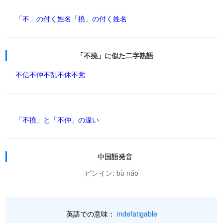
「不」の付く姓名
「撓」の付く姓名
「不撓」に似た二字熟語
不信
不仲
不乱
不休
不党
「不撓」と「不仲」の違い
中国語発音
ピンイン: bù náo
英語での意味：
indefatigable