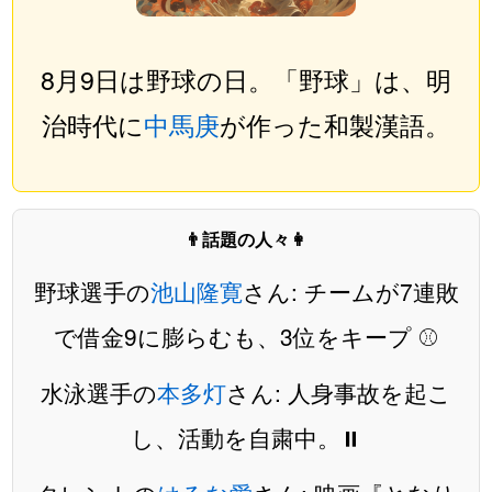
8月9日は野球の日。「野球」は、明
治時代に
中馬庚
が作った和製漢語。
👨話題の人々👩
野球選手の
池山隆寛
さん: チームが7連敗
で借金9に膨らむも、3位をキープ ⚾️
水泳選手の
本多灯
さん: 人身事故を起こ
し、活動を自粛中。⏸️