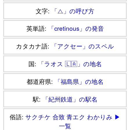
文字:
「⧍」の呼び方
英単語:
「cretinous」の発音
カタカナ語:
「アクセー」のスペル
国:
「ラオス 🇱🇦」の地名
都道府県:
「福島県」の地名
駅:
「紀州鉄道」の駅名
俗語:
サクチケ
合致
青エク
わかりみ
▶
一覧