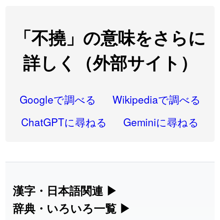
2026-08-06
「
翌朝
」のイメージを追加しました
User feedback
2026-08-06
「
先行
」のイメージを追加しました
User feedback
「不撓」の意味をさらに
2026-08-06
「
語弊
」のイメージを追加しました
User feedback
詳しく（外部サイト）
2026-08-06
「
研究熱心
」のイメージを追加しました
User feedback
2026-08-06
「
禰
」のイメージを追加しました
User feedback
Googleで調べる
Wikipediaで調べる
2026-08-06
「
同位
」のイメージを追加しました
User feedback
ChatGPTに尋ねる
Geminiに尋ねる
2026-08-05
「
蘇連
」を追加しました
User feedback
2026-07-30
「
康哲
」の読み方を追加しました
User feedback
2026-07-24
「
邪鬼
」のイメージを追加しました
User feedback
漢字・日本語関連
▶
漢字の読み方検索、手書き入力、書き順
辞典・いろいろ一覧
▶
2026-07-24
「
二匹
」のイメージを追加しました
User feedback