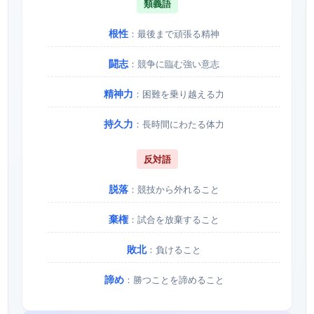
類義語
根性
：最後まで頑張る精神
闘志
：競争に臨む強い意志
精神力
：困難を乗り越える力
持久力
：長時間にわたる体力
反対語
脱落
：競技から外れること
棄権
：試合を放棄すること
敗北
：負けること
諦め
：勝つことを諦めること