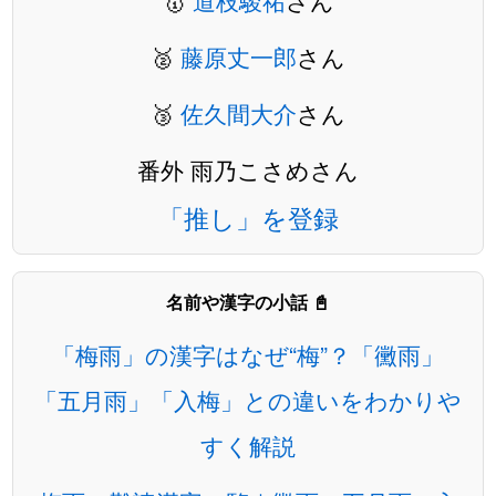
🥇
道枝駿祐
さん
🥈
藤原丈一郎
さん
🥉
佐久間大介
さん
番外 雨乃こさめさん
「推し」を登録
名前や漢字の小話 📓
「梅雨」の漢字はなぜ“梅”？「黴雨」
「五月雨」「入梅」との違いをわかりや
すく解説