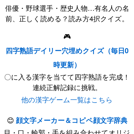
俳優・野球選手・歴史人物…有名人の名
前、正しく読める？読み方4択クイズ。
🎮
四字熟語デイリー穴埋めクイズ（毎日0
時更新）
〇に入る漢字を当てて四字熟語を完成！
連続正解記録に挑戦。
他の漢字ゲーム一覧はこちら
😊
顔文字メーカー＆コピペ顔文字辞典
目・口・輪郭・手を組み合わせてオリジ