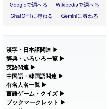
2026-08-06
「
禰
」のイメージを追加しました
User feedback
Googleで調べる
Wikipediaで調べる
2026-08-06
「
同位
」のイメージを追加しました
User feedback
ChatGPTに尋ねる
Geminiに尋ねる
2026-08-05
「
蘇連
」を追加しました
User feedback
2026-07-30
「
康哲
」の読み方を追加しました
User feedback
2026-07-24
「
邪鬼
」のイメージを追加しました
User feedback
漢字・日本語関連
▶
漢字の読み方検索、手書き入力、書き順
辞典・いろいろ一覧
▶
2026-07-24
「
二匹
」のイメージを追加しました
User feedback
練習など、日本語学習に役立つツールを
部首・画数別の漢字一覧、熟語辞典、地
英語関連
▶
2026-07-24
「
貮
」のイメージを追加しました
User feedback
集めています。
名・駅名検索など、各種リファレンスツ
カタカナ語・略語の意味検索、発音記
中国語・韓国語関連
▶
2026-07-24
「
誤算
」のイメージを追加しました
User feedback
ールです。
号、リスニング練習など英語学習ツール
中国語のピンイン変換、韓国語の手書き
有名人名一覧
▶
人名漢字辞典 - 読み方検索
です。
入力など、アジア言語学習ツールです。
2026-07-24
「
堅牢
」のイメージを追加しました
User feedback
海外セレブやスポーツ選手の名前の読み
言語ゲーム・クイズ
▶
部首画数別漢字一覧
手書き漢字入力
方・発音を確認できます。
四字熟語パズルや漢字クイズなど、楽し
ブックマークレット
▶
2026-07-24
「
睦
」のイメージを追加しました
User feedback
カタカナ語の意味・発音・類語辞典
手書き中国語入力 変換ツール
常用漢字一覧
みながら学べるゲームです。