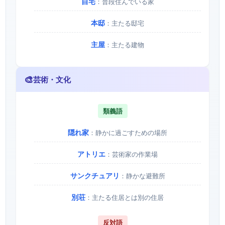
自宅
：普段住んでいる家
本邸
：主たる邸宅
主屋
：主たる建物
🎨
芸術・文化
類義語
隠れ家
：静かに過ごすための場所
アトリエ
：芸術家の作業場
サンクチュアリ
：静かな避難所
別荘
：主たる住居とは別の住居
反対語