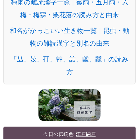
梅雨の難読漢字一覧｜黴雨・五月雨・入
梅・梅霖・栗花落の読み方と由来
和名がかっこいい生き物一覧｜昆虫・動
物の難読漢字と別名の由来
「厸、奻、孖、艸、誩、虤、龖」の読み
方
今日の伝統色:
江戸納戸