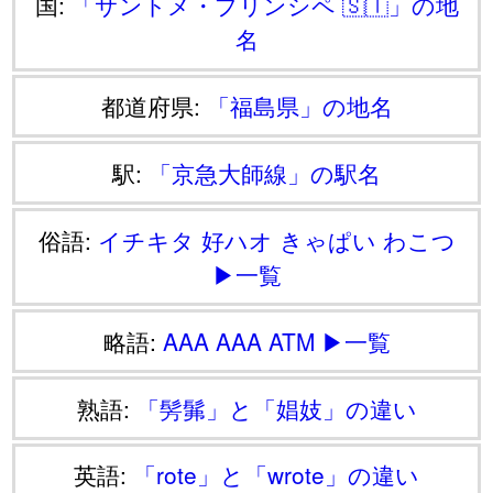
国:
「サントメ・プリンシペ 🇸🇹」の地
名
都道府県:
「福島県」の地名
駅:
「京急大師線」の駅名
俗語:
イチキタ
好ハオ
きゃぱい
わこつ
▶一覧
略語:
AAA
AAA
ATM
▶一覧
熟語:
「髣髴」と「娼妓」の違い
英語:
「rote」と「wrote」の違い