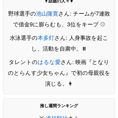
👨話題の人々👩
野球選手の
池山隆寛
さん: チームが7連敗
で借金9に膨らむも、3位をキープ ⚾️
水泳選手の
本多灯
さん: 人身事故を起こ
し、活動を自粛中。⏸️
タレントの
はるな愛
さん: 映画『となり
のとらんす少女ちゃん』で初の母親役を
演じる。👩
推し週間ランキング