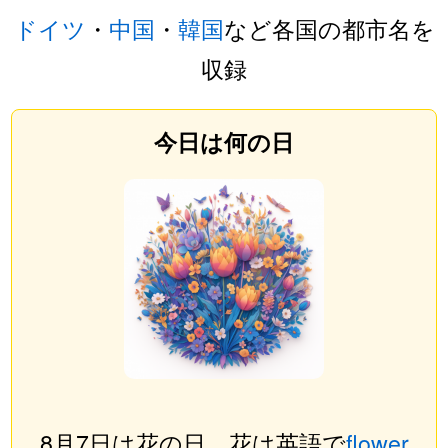
ドイツ
・
中国
・
韓国
など各国の都市名を
収録
今日は何の日
8月7日は花の日。花は英語で
flower