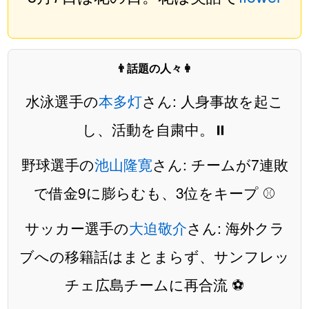
👨話題の人々👩
水泳選手の
本多灯
さん: 人身事故を起こ
し、活動を自粛中。⏸️
野球選手の
池山隆寛
さん: チームが7連敗
で借金9に膨らむも、3位をキープ ⚾️
サッカー選手の
大迫敬介
さん: 海外クラ
ブへの移籍話はまとまらず、サンフレッ
チェ広島チームに再合流 ⚽️