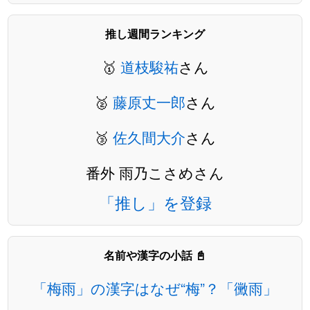
推し週間ランキング
🥇
道枝駿祐
さん
🥈
藤原丈一郎
さん
🥉
佐久間大介
さん
番外 雨乃こさめさん
「推し」を登録
名前や漢字の小話 📓
「梅雨」の漢字はなぜ“梅”？「黴雨」