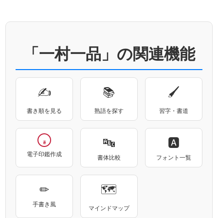
「一村一品」の関連機能
✍
📚
🖌
書き順を見る
熟語を探す
習字・書道
🔤
🅰
電子印鑑作成
書体比較
フォント一覧
✏
🗺
手書き風
マインドマップ