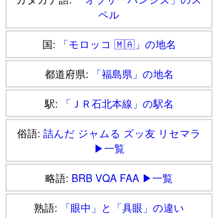
ペル
国:
「モロッコ 🇲🇦」の地名
都道府県:
「福島県」の地名
駅:
「ＪＲ石北本線」の駅名
俗語:
詰んだ
ジャムる
ズッ友
リセマラ
▶一覧
略語:
BRB
VQA
FAA
▶一覧
熟語:
「眼中」と「具眼」の違い