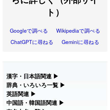
2026-08-05
「
蘇連
」を追加しました
User feedback
ト）
2026-07-30
「
康哲
」の読み方を追加しました
User feedback
2026-07-24
「
邪鬼
」のイメージを追加しました
User feedback
Googleで調べる
Wikipediaで調べる
2026-07-24
「
二匹
」のイメージを追加しました
User feedback
ChatGPTに尋ねる
Geminiに尋ねる
2026-07-24
「
貮
」のイメージを追加しました
User feedback
2026-07-24
「
誤算
」のイメージを追加しました
User feedback
2026-07-24
「
堅牢
」のイメージを追加しました
User feedback
漢字・日本語関連
▶
2026-07-24
「
睦
」のイメージを追加しました
User feedback
漢字の読み方検索、手書き入力、書き順
辞典・いろいろ一覧
▶
練習など、日本語学習に役立つツールを
部首・画数別の漢字一覧、熟語辞典、地
英語関連
▶
2026-07-24
「
利他
」のイメージを追加しました
User feedback
集めています。
名・駅名検索など、各種リファレンスツ
カタカナ語・略語の意味検索、発音記
中国語・韓国語関連
▶
2026-07-24
「
予約料
」のイメージを追加しました
User feedback
ールです。
号、リスニング練習など英語学習ツール