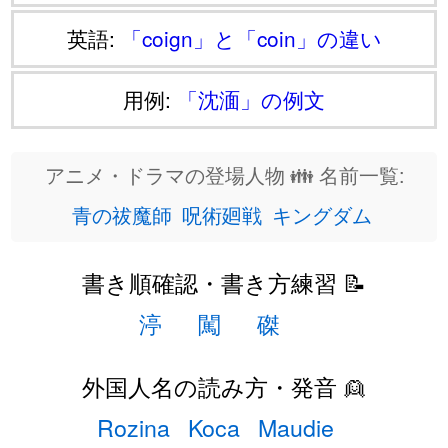
英語:
「coign」と「coin」の違い
用例:
「沈湎」の例文
アニメ・ドラマの登場人物 👪 名前一覧:
青の祓魔師
呪術廻戦
キングダム
書き順確認・書き方練習 📝
渟
闖
磔
外国人名の読み方・発音 👱
Rozina
Koca
Maudie