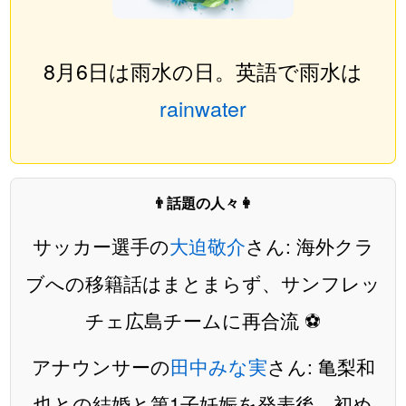
8月6日は雨水の日。英語で雨水は
rainwater
👨話題の人々👩
サッカー選手の
大迫敬介
さん: 海外クラ
ブへの移籍話はまとまらず、サンフレッ
チェ広島チームに再合流 ⚽️
アナウンサーの
田中みな実
さん: 亀梨和
也との結婚と第1子妊娠を発表後、初め