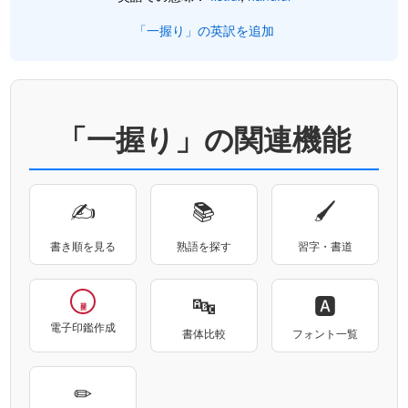
「一握り」の英訳を追加
「一握り」の関連機能
✍
📚
🖌
書き順を見る
熟語を探す
習字・書道
🔤
🅰
一握り
電子印鑑作成
書体比較
フォント一覧
✏