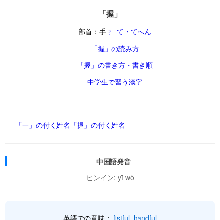
「握」
部首：手
扌 て・てへん
「握」の読み方
「握」の書き方・書き順
中学生で習う漢字
「一」の付く姓名
「握」の付く姓名
中国語発音
ピンイン: yī wò
英語での意味：
fistful
,
handful