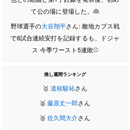
て公の場に登場した。👰
野球選手の
大谷翔平
さん: 敵地カブス戦
で8試合連続安打を記録するも、ドジャ
ス 今季ワースト5連敗⚾️
推し週間ランキング
🥇
道枝駿祐
さん
🥈
藤原丈一郎
さん
🥉
佐久間大介
さん