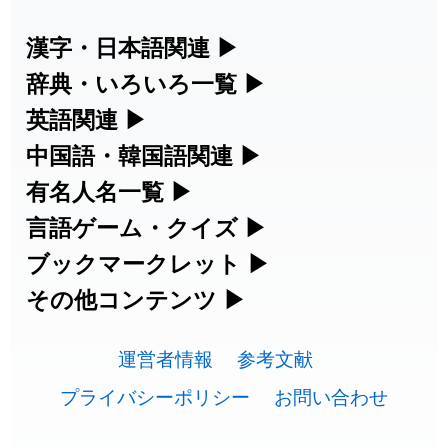
2026-07-22
「
短命
」のイメージを追加しました
User feedback
漢字・日本語関連
▶
漢字の読み方検索、手書き入力、書き順
辞典・いろいろ一覧
▶
2026-07-22
「
相対
」のイメージを追加しました
User feedback
練習など、日本語学習に役立つツールを
部首・画数別の漢字一覧、熟語辞典、地
英語関連
▶
2026-07-22
「
悪質
」のイメージを追加しました
User feedback
集めています。
名・駅名検索など、各種リファレンスツ
カタカナ語・略語の意味検索、発音記
中国語・韓国語関連
▶
2026-07-22
「
葦
」のイメージを追加しました
User feedback
ールです。
号、リスニング練習など英語学習ツール
中国語のピンイン変換、韓国語の手書き
有名人名一覧
▶
人名漢字辞典 - 読み方検索
です。
入力など、アジア言語学習ツールです。
2026-07-22
「
水曜日
」のイメージを追加しました
User feedback
海外セレブやスポーツ選手の名前の読み
言語ゲーム・クイズ
▶
部首画数別漢字一覧
手書き漢字入力
方・発音を確認できます。
四字熟語パズルや漢字クイズなど、楽し
ブックマークレット
▶
2026-07-22
「
客足
」のイメージを追加しました
User feedback
カタカナ語の意味・発音・類語辞典
手書き中国語入力 変換ツール
常用漢字一覧
みながら学べるゲームです。
ブラウザに登録して、どのサイトからで
その他コンテンツ
▶
漢字の書き方・書き順 書き取り練習
海外有名人の苗字・名前一覧と発音
2026-07-22
「
洗濯代
」のイメージを追加しました
User feedback
英語の発音記号一覧
ピンイン一覧表
も漢字や英語を検索できる便利ツールで
絵文字の意味、特殊記号の読み方など、
人名用漢字一覧
漢字ゲーム一覧
帳
🔊
2026-07-22
「
一式
」のイメージを追加しました
User feedback
す。
運営者情報
参考文献
その他の便利ツールです。
英単語リスニングテスト
韓国語手書き入力
画数別なまえ漢字一覧
有名人名前読みクイズ（毎日更新）
プライバシーポリシー
お問い合わせ
2026-07-22
「
引率
」のイメージを追加しました
User feedback
ひらがなの書き方・書き順
プレミアリーグ選手名一覧
漢字読み方検索ブックマークレット
絵文字の意味と使い方
イメージ化する英単語の覚え方
外国語翻訳ツール
2026-07-21
「
企能
」を追加しました
User feedback