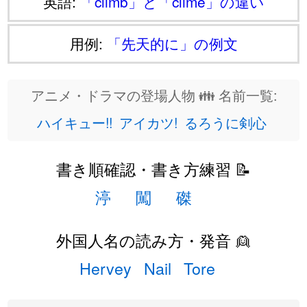
英語:
「climb」と「clime」の違い
用例:
「先天的に」の例文
アニメ・ドラマの登場人物 👪 名前一覧:
ハイキュー!!
アイカツ!
るろうに剣心
書き順確認・書き方練習 📝
渟
闖
磔
外国人名の読み方・発音 👱
Hervey
Nail
Tore