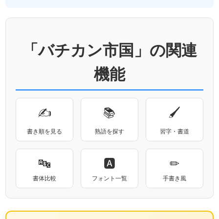
「バチカン市国」の関連
機能
✍
📚
🖌
書き順を見る
熟語を探す
習字・書道
🔤
🅰
✏
書体比較
フォント一覧
手書き風