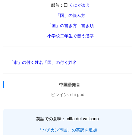
部首：囗
くにがまえ
「国」の読み方
「国」の書き方・書き順
小学校二年生で習う漢字
「市」の付く姓名
「国」の付く姓名
中国語発音
ピンイン: shì guó
英語での意味： citta del vaticano
「バチカン市国」の英訳を追加