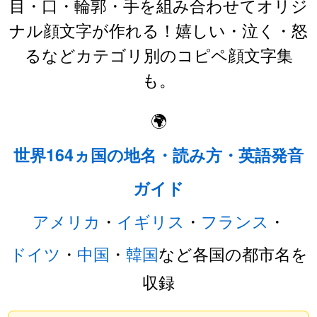
目・口・輪郭・手を組み合わせてオリジ
ナル顔文字が作れる！嬉しい・泣く・怒
るなどカテゴリ別のコピペ顔文字集
も。
🌍
世界164ヵ国の地名・読み方・英語発音
ガイド
アメリカ
・
イギリス
・
フランス
・
ドイツ
・
中国
・
韓国
など各国の都市名を
収録