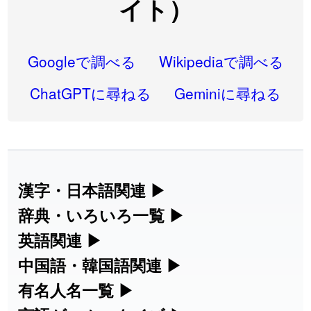
イト）
2026-07-30
「
康哲
」の読み方を追加しました
User feedback
2026-07-24
「
邪鬼
」のイメージを追加しました
User feedback
Googleで調べる
Wikipediaで調べる
2026-07-24
「
二匹
」のイメージを追加しました
User feedback
ChatGPTに尋ねる
Geminiに尋ねる
2026-07-24
「
貮
」のイメージを追加しました
User feedback
2026-07-24
「
誤算
」のイメージを追加しました
User feedback
2026-07-24
「
堅牢
」のイメージを追加しました
User feedback
漢字・日本語関連
▶
2026-07-24
「
睦
」のイメージを追加しました
User feedback
漢字の読み方検索、手書き入力、書き順
辞典・いろいろ一覧
▶
練習など、日本語学習に役立つツールを
部首・画数別の漢字一覧、熟語辞典、地
英語関連
▶
2026-07-24
「
利他
」のイメージを追加しました
User feedback
集めています。
名・駅名検索など、各種リファレンスツ
カタカナ語・略語の意味検索、発音記
中国語・韓国語関連
▶
2026-07-24
「
予約料
」のイメージを追加しました
User feedback
ールです。
号、リスニング練習など英語学習ツール
中国語のピンイン変換、韓国語の手書き
有名人名一覧
▶
人名漢字辞典 - 読み方検索
です。
2026-07-24
「
性
」のイメージを追加しました
User feedback
入力など、アジア言語学習ツールです。