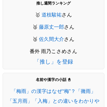
推し週間ランキング
🥇
道枝駿祐
さん
🥈
藤原丈一郎
さん
🥉
佐久間大介
さん
番外 雨乃こさめさん
「推し」を登録
名前や漢字の小話 📓
「梅雨」の漢字はなぜ“梅”？「黴雨」
「五月雨」「入梅」との違いをわかりや