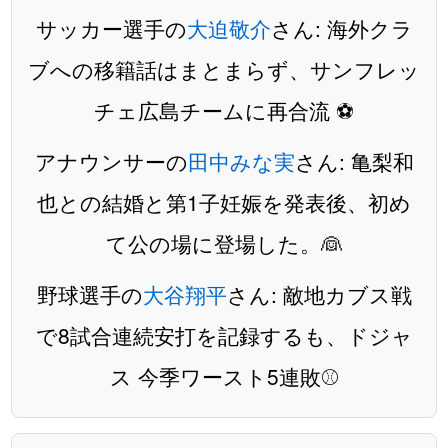
サッカー選手の
大迫敬介
さん: 海外クラ
ブへの移籍話はまとまらず、サンフレッ
チェ広島チームに再合流 ⚽️
アナウンサーの
田中みな実
さん: 亀梨和
也との結婚と第1子妊娠を発表後、初め
て公の場に登場した。👰
野球選手の
大谷翔平
さん: 敵地カブス戦
で8試合連続安打を記録するも、ドジャ
ス 今季ワースト5連敗⚾️