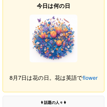
今日は何の日
8月7日は花の日。花は英語で
flower
👨話題の人々👩