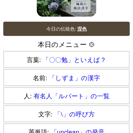
今日の伝統色:
涅色
本日のメニュー 🍲
言葉:
「〇〇勉」といえば？
名前:
「しずま」の漢字
人:
有名人「ルパート」の一覧
文字:
「⧵」の呼び方
英単語:
「unclean」の発音