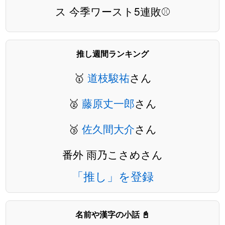
ス 今季ワースト5連敗⚾️
推し週間ランキング
🥇
道枝駿祐
さん
🥈
藤原丈一郎
さん
🥉
佐久間大介
さん
番外 雨乃こさめさん
「推し」を登録
名前や漢字の小話 📓