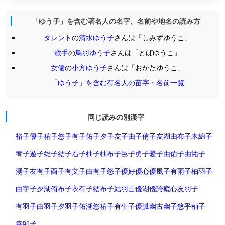
「ゆう子」を含む著名人の名字、名前や地名の読み方
タレント
の
清水ゆう子
さんは「しみずゆうこ」
歌手
の
鳥羽ゆう子
さんは「とばゆうこ」
女優
の
小方ゆう子
さんは「おがたゆうこ」
「ゆう子」を含む有名人の苗字・名前一覧
同じ読みの別漢字
裕子
優子
祐子
悠子
有子
佑子
夕子
友子
由子
侑子
友湖
由布子
木綿子
宥子
遊子
雄子
結子
右子
柚子
柚布子
邑子
勇子
憂子
由佑子
由祐子
湧子
友有子
酉子
有文子
由有子
怒子
優好
優心
優風子
有雨子
柚羽子
由宇子
夕湖
侑布子
衣有子
結布子
結羽己
優湖
優誇
癒心
友羽子
有羽子
由羽子
夕羽子
佑湖
悠祐子
有生子
優弧
幽古
幽子
悠乎
秞子
幸卯子