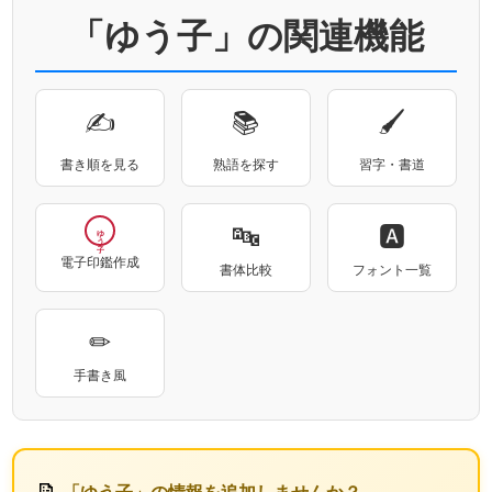
「ゆう子」の関連機能
✍
📚
🖌
書き順を見る
熟語を探す
習字・書道
🔤
🅰
ゆう子
電子印鑑作成
書体比較
フォント一覧
✏
手書き風
📝
「ゆう子」の情報を追加しませんか？