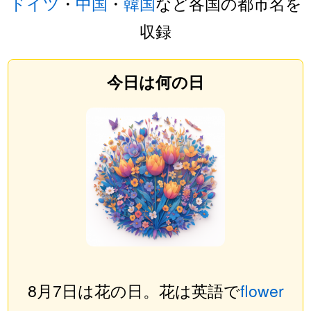
ドイツ
・
中国
・
韓国
など各国の都市名を
収録
今日は何の日
8月7日は花の日。花は英語で
flower