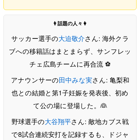
👨話題の人々👩
サッカー選手の
大迫敬介
さん: 海外クラ
ブへの移籍話はまとまらず、サンフレッ
チェ広島チームに再合流 ⚽️
アナウンサーの
田中みな実
さん: 亀梨和
也との結婚と第1子妊娠を発表後、初め
て公の場に登場した。👰
野球選手の
大谷翔平
さん: 敵地カブス戦
で8試合連続安打を記録するも、ドジャ