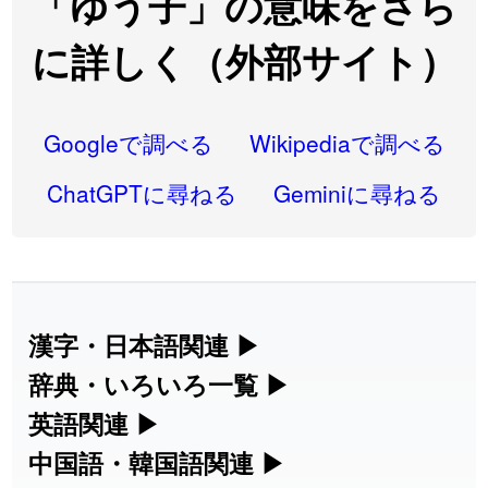
「ゆう子」の意味をさら
2026-08-06
「
同位
」のイメージを追加しました
User feedback
に詳しく（外部サイト）
2026-08-05
「
蘇連
」を追加しました
User feedback
2026-07-30
「
康哲
」の読み方を追加しました
User feedback
Googleで調べる
Wikipediaで調べる
2026-07-24
「
邪鬼
」のイメージを追加しました
User feedback
ChatGPTに尋ねる
Geminiに尋ねる
2026-07-24
「
二匹
」のイメージを追加しました
User feedback
2026-07-24
「
貮
」のイメージを追加しました
User feedback
2026-07-24
「
誤算
」のイメージを追加しました
User feedback
漢字・日本語関連
▶
漢字の読み方検索、手書き入力、書き順
辞典・いろいろ一覧
▶
2026-07-24
「
堅牢
」のイメージを追加しました
User feedback
練習など、日本語学習に役立つツールを
部首・画数別の漢字一覧、熟語辞典、地
英語関連
▶
2026-07-24
「
睦
」のイメージを追加しました
User feedback
集めています。
名・駅名検索など、各種リファレンスツ
カタカナ語・略語の意味検索、発音記
中国語・韓国語関連
▶
2026-07-24
「
利他
」のイメージを追加しました
User feedback
ールです。