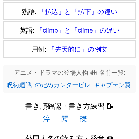
熟語:
「払込」と「払下」の違い
英語:
「climb」と「clime」の違い
用例:
「先天的に」の例文
アニメ・ドラマの登場人物 👪 名前一覧:
呪術廻戦
のだめカンタービレ
キャプテン翼
書き順確認・書き方練習 📝
渟
闖
磔
外国人名の読み方・発音 👱