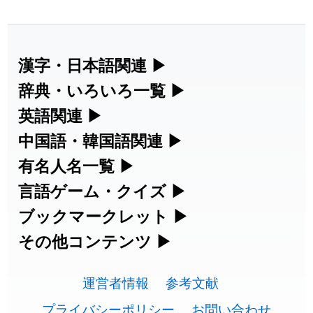
2026-07-24
「
邪鬼
」のイメージを追加しました
User feedback
2026-07-24
「
二匹
」のイメージを追加しました
User feedback
漢字・日本語関連
▶
2026-07-24
「
貮
」のイメージを追加しました
User feedback
漢字の読み方検索、手書き入力、書き順
辞典・いろいろ一覧
▶
練習など、日本語学習に役立つツールを
部首・画数別の漢字一覧、熟語辞典、地
英語関連
▶
2026-07-24
「
誤算
」のイメージを追加しました
User feedback
集めています。
名・駅名検索など、各種リファレンスツ
カタカナ語・略語の意味検索、発音記
中国語・韓国語関連
▶
2026-07-24
「
堅牢
」のイメージを追加しました
User feedback
ールです。
号、リスニング練習など英語学習ツール
中国語のピンイン変換、韓国語の手書き
有名人名一覧
▶
人名漢字辞典 - 読み方検索
です。
2026-07-24
「
睦
」のイメージを追加しました
User feedback
入力など、アジア言語学習ツールです。
海外セレブやスポーツ選手の名前の読み
言語ゲーム・クイズ
▶
部首画数別漢字一覧
手書き漢字入力
方・発音を確認できます。
2026-07-24
「
利他
」のイメージを追加しました
User feedback
四字熟語パズルや漢字クイズなど、楽し
ブックマークレット
▶
カタカナ語の意味・発音・類語辞典
手書き中国語入力 変換ツール
常用漢字一覧
みながら学べるゲームです。
ブラウザに登録して、どのサイトからで
その他コンテンツ
▶
2026-07-24
「
予約料
」のイメージを追加しました
User feedback
漢字の書き方・書き順 書き取り練習
海外有名人の苗字・名前一覧と発音
英語の発音記号一覧
ピンイン一覧表
も漢字や英語を検索できる便利ツールで
絵文字の意味、特殊記号の読み方など、
人名用漢字一覧
漢字ゲーム一覧
帳
🔊
2026-07-24
「
性
」のイメージを追加しました
User feedback
す。
運営者情報
参考文献
その他の便利ツールです。
英単語リスニングテスト
韓国語手書き入力
2026-07-24
「
入念
」のイメージを追加しました
User feedback
画数別なまえ漢字一覧
有名人名前読みクイズ（毎日更新）
プライバシーポリシー
お問い合わせ
ひらがなの書き方・書き順