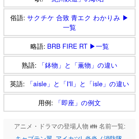
俗語:
サクチケ
合致
青エク
わかりみ
▶
一覧
略語:
BRB
FIRE
RT
▶一覧
熟語:
「鉢物」と「薫物」の違い
英語:
「aisle」と「I'll」と「isle」の違い
用例:
「即座」の例文
アニメ・ドラマの登場人物 👪 名前一覧:
キャプテン翼
アイカツ!
炎炎ノ消防隊