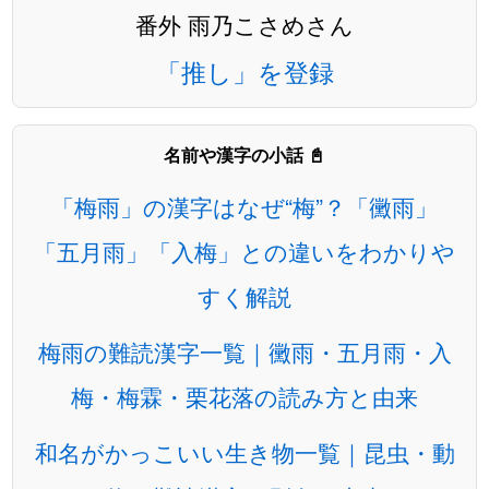
番外 雨乃こさめさん
「推し」を登録
名前や漢字の小話 📓
「梅雨」の漢字はなぜ“梅”？「黴雨」
「五月雨」「入梅」との違いをわかりや
すく解説
梅雨の難読漢字一覧｜黴雨・五月雨・入
梅・梅霖・栗花落の読み方と由来
和名がかっこいい生き物一覧｜昆虫・動