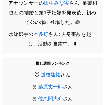
アナウンサーの
田中みな実
さん: 亀梨和
也との結婚と第1子妊娠を発表後、初め
て公の場に登場した。👰
水泳選手の
本多灯
さん: 人身事故を起こ
し、活動を自粛中。⏸️
推し週間ランキング
🥇
道枝駿祐
さん
🥈
藤原丈一郎
さん
🥉
佐久間大介
さん