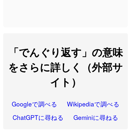
2026-08-06
「
発売
」のイメージを追加しました
User feedback
2026-08-06
「
大筋
」のイメージを追加しました
User feedback
2026-08-06
「
翌朝
」のイメージを追加しました
User feedback
2026-08-06
「
先行
」のイメージを追加しました
User feedback
「でんぐり返す」の意味
2026-08-06
「
語弊
」のイメージを追加しました
User feedback
をさらに詳しく（外部サ
2026-08-06
「
研究熱心
」のイメージを追加しました
User feedback
イト）
2026-08-06
「
禰
」のイメージを追加しました
User feedback
2026-08-06
「
同位
」のイメージを追加しました
User feedback
Googleで調べる
Wikipediaで調べる
2026-08-05
「
蘇連
」を追加しました
User feedback
ChatGPTに尋ねる
Geminiに尋ねる
2026-07-30
「
康哲
」の読み方を追加しました
User feedback