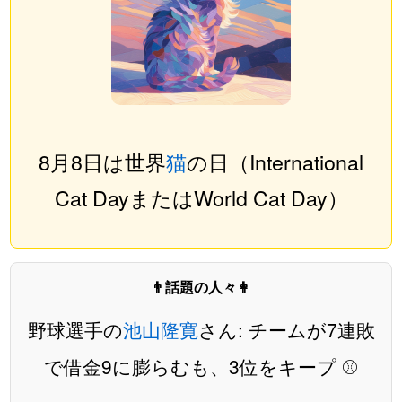
8月8日は世界
猫
の日（International
Cat DayまたはWorld Cat Day）
👨話題の人々👩
野球選手の
池山隆寛
さん: チームが7連敗
で借金9に膨らむも、3位をキープ ⚾️