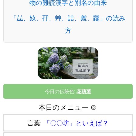
物の難読漢字と別名の由来
「厸、奻、孖、艸、誩、虤、龖」の読み
方
今日の伝統色:
花萌葱
本日のメニュー 🍲
言葉:
「〇〇坊」といえば？