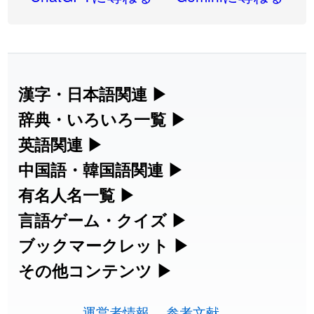
2026-08-05
「
蘇連
」を追加しました
User feedback
2026-07-30
「
康哲
」の読み方を追加しました
User feedback
2026-07-24
「
邪鬼
」のイメージを追加しました
User feedback
漢字・日本語関連
▶
漢字の読み方検索、手書き入力、書き順
辞典・いろいろ一覧
▶
2026-07-24
「
二匹
」のイメージを追加しました
User feedback
練習など、日本語学習に役立つツールを
部首・画数別の漢字一覧、熟語辞典、地
英語関連
▶
2026-07-24
「
貮
」のイメージを追加しました
User feedback
集めています。
名・駅名検索など、各種リファレンスツ
カタカナ語・略語の意味検索、発音記
中国語・韓国語関連
▶
2026-07-24
「
誤算
」のイメージを追加しました
User feedback
ールです。
号、リスニング練習など英語学習ツール
中国語のピンイン変換、韓国語の手書き
有名人名一覧
▶
人名漢字辞典 - 読み方検索
です。
入力など、アジア言語学習ツールです。
2026-07-24
「
堅牢
」のイメージを追加しました
User feedback
海外セレブやスポーツ選手の名前の読み
言語ゲーム・クイズ
▶
部首画数別漢字一覧
手書き漢字入力
方・発音を確認できます。
四字熟語パズルや漢字クイズなど、楽し
ブックマークレット
▶
2026-07-24
「
睦
」のイメージを追加しました
User feedback
カタカナ語の意味・発音・類語辞典
手書き中国語入力 変換ツール
常用漢字一覧
みながら学べるゲームです。
ブラウザに登録して、どのサイトからで
その他コンテンツ
▶
漢字の書き方・書き順 書き取り練習
海外有名人の苗字・名前一覧と発音
2026-07-24
「
利他
」のイメージを追加しました
User feedback
英語の発音記号一覧
ピンイン一覧表
も漢字や英語を検索できる便利ツールで
絵文字の意味、特殊記号の読み方など、
人名用漢字一覧
漢字ゲーム一覧
帳
🔊
2026-07-24
「
予約料
」のイメージを追加しました
User feedback
す。
運営者情報
参考文献