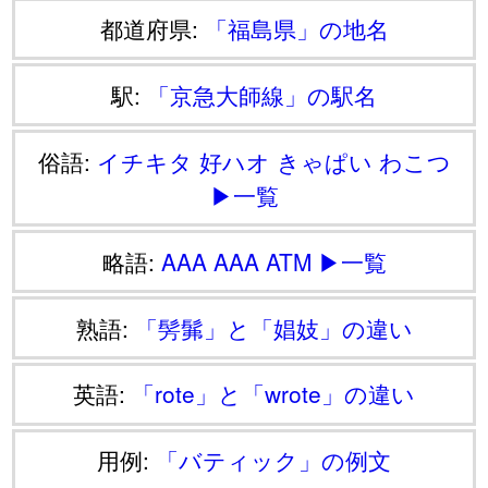
都道府県:
「福島県」の地名
駅:
「京急大師線」の駅名
俗語:
イチキタ
好ハオ
きゃぱい
わこつ
▶一覧
略語:
AAA
AAA
ATM
▶一覧
熟語:
「髣髴」と「娼妓」の違い
英語:
「rote」と「wrote」の違い
用例:
「バティック」の例文