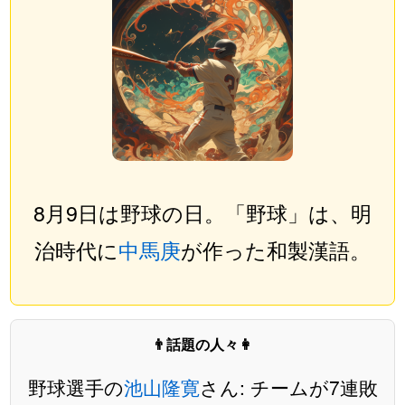
8月9日は野球の日。「野球」は、明
治時代に
中馬庚
が作った和製漢語。
👨話題の人々👩
野球選手の
池山隆寛
さん: チームが7連敗