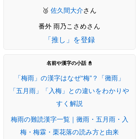
🥉
佐久間大介
さん
番外 雨乃こさめさん
「推し」を登録
名前や漢字の小話 📓
「梅雨」の漢字はなぜ“梅”？「黴雨」
「五月雨」「入梅」との違いをわかりや
すく解説
梅雨の難読漢字一覧｜黴雨・五月雨・入
梅・梅霖・栗花落の読み方と由来