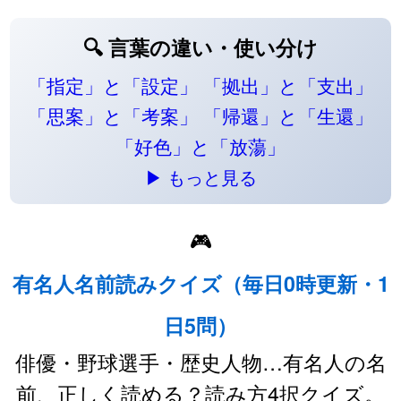
🔍 言葉の違い・使い分け
「指定」と「設定」
「拠出」と「支出」
「思案」と「考案」
「帰還」と「生還」
「好色」と「放蕩」
▶ もっと見る
🎮
有名人名前読みクイズ（毎日0時更新・1
日5問）
俳優・野球選手・歴史人物…有名人の名
前、正しく読める？読み方4択クイズ。