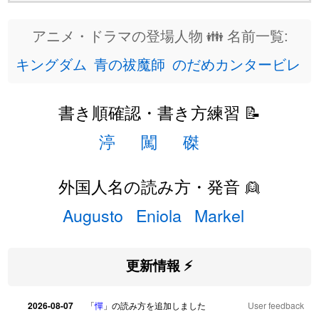
アニメ・ドラマの登場人物 👪 名前一覧:
キングダム
青の祓魔師
のだめカンタービレ
書き順確認・書き方練習 📝
渟
闖
磔
外国人名の読み方・発音 👱
Augusto
Eniola
Markel
更新情報 ⚡
2026-08-07
「
憚
」の読み方を追加しました
User feedback