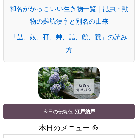
和名がかっこいい生き物一覧｜昆虫・動
物の難読漢字と別名の由来
「厸、奻、孖、艸、誩、虤、龖」の読み
方
今日の伝統色:
江戸納戸
本日のメニュー 🍲