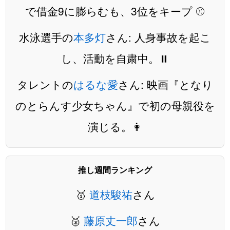
で借金9に膨らむも、3位をキープ ⚾️
水泳選手の
本多灯
さん: 人身事故を起こ
し、活動を自粛中。⏸️
タレントの
はるな愛
さん: 映画『となり
のとらんす少女ちゃん』で初の母親役を
演じる。👩
推し週間ランキング
🥇
道枝駿祐
さん
🥈
藤原丈一郎
さん